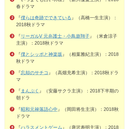
春ドラマ
『
僕らは奇跡でできている
』（高橋一生主演）：
2018秋ドラマ
『
リーガルV 元弁護士・小鳥遊翔子
』（米倉涼子
主演）：2018秋ドラマ
『
僕とシッポと神楽坂
』（相葉雅紀主演）：2018
秋ドラマ
『
忘却のサチコ
』（高畑充希主演）：2018秋ドラ
マ
『
まんぷく
』（安藤サクラ主演）：2018下半期の
朝ドラ
『
昭和元禄落語心中
』（岡田将生主演）：2018秋
ドラマ
『
ハラスメントゲーム
』（唐沢寿明主演）：2018