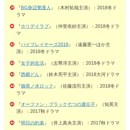
『
BG身辺警護人
』（木村拓哉主演）：2018冬ド
ラマ
『
ホリデイラブ
』（仲里依紗主演）：2018冬ドラ
マ
『
バイプレイヤーズ2018
』（遠藤憲一ほか主
演）：2018冬ドラマ
『
女子的生活
』（志尊淳主演）：2018冬ドラマ
『
西郷どん
』（鈴木亮平主演）：2018大河ドラマ
『
御茶ノ水ロック
』（佐藤流司主演）：2018冬ド
ラマ
『
オーファン・ブラック七つの遺伝子
』（知英主
演）：2017秋ドラマ
『
明日の約束
』（井上真央主演）：2017秋ドラマ