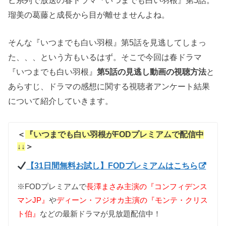
ビ系列で放送の春ドラマ『いつまでも白い羽根』第5話。
瑠美の葛藤と成長から目が離せませんよね。
そんな『いつまでも白い羽根』第5話を見逃してしまっ
た、、、という方もいるはず。そこで今回は春ドラマ
『いつまでも白い羽根』
第5話の見逃し動画の視聴方法
と
あらすじ、ドラマの感想に関する視聴者アンケート結果
について紹介していきます。
＜
『いつまでも白い羽根がFODプレミアムで配信中
↓↓
＞
【31日間無料お試し】FODプレミアムはこちら
※FODプレミアムで
長澤まさみ主演の『コンフィデンス
マンJP』
や
ディーン・フジオカ主演の『モンテ・クリス
ト伯』
などの最新ドラマが見放題配信中！