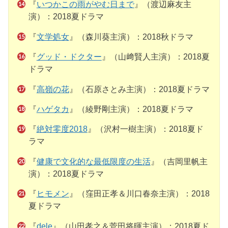
『
いつかこの雨がやむ日まで
』（渡辺麻友主
演）：2018夏ドラマ
『
文学処女
』（森川葵主演）：2018秋ドラマ
『
グッド・ドクター
』（山﨑賢人主演）：2018夏
ドラマ
『
高嶺の花
』（石原さとみ主演）：2018夏ドラマ
『
ハゲタカ
』（綾野剛主演）：2018夏ドラマ
『
絶対零度2018
』（沢村一樹主演）：2018夏ド
ラマ
『
健康で文化的な最低限度の生活
』（吉岡里帆主
演）：2018夏ドラマ
『
ヒモメン
』（窪田正孝＆川口春奈主演）：2018
夏ドラマ
『
dele
』（山田孝之＆菅田将暉主演）：2018夏ド