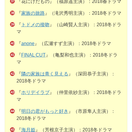
『花にけだもの』（福原遥主演）：2018春ドラマ
『
家族の旅路
』（滝沢秀明主演）：2018冬ドラマ
『
トドメの接吻
』（山崎賢人主演）：2018冬ドラ
マ
『
anone
』（広瀬すず主演）：2018冬ドラマ
『
FINAL CUT
』（亀梨和也主演）：2018冬ドラ
マ
『
隣の家族は青く見える
』（深田恭子主演）：
2018冬ドラマ
『
ホリデイラブ
』（仲里依紗主演）：2018冬ドラ
マ
『
明日の君がもっと好き
』（市原隼人主演）：
2018冬ドラマ
『
海月姫
』（芳根京子主演）：2018冬ドラマ