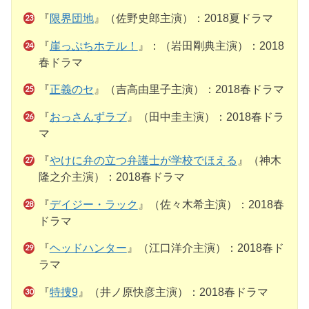
『
限界団地
』（佐野史郎主演）：2018夏ドラマ
『
崖っぷちホテル！
』：（岩田剛典主演）：2018
春ドラマ
『
正義のセ
』（吉高由里子主演）：2018春ドラマ
『
おっさんずラブ
』（田中圭主演）：2018春ドラ
マ
『
やけに弁の立つ弁護士が学校でほえる
』（神木
隆之介主演）：2018春ドラマ
『
デイジー・ラック
』（佐々木希主演）：2018春
ドラマ
『
ヘッドハンター
』（江口洋介主演）：2018春ド
ラマ
『
特捜9
』（井ノ原快彦主演）：2018春ドラマ