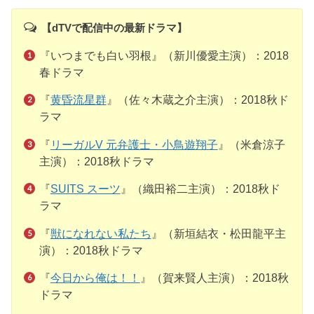
【dTVで配信中の最新ドラマ】
『いつまでも白い羽根』（新川優愛主演）：2018
春ドラマ
『
黄昏流星群
』（佐々木蔵之介主演）：2018秋ド
ラマ
『
リーガルV 元弁護士・小鳥遊翔子
』（米倉涼子
主演）：2018秋ドラマ
『
SUITS スーツ
』（織田裕二主演）：2018秋ド
ラマ
『
獣になれない私たち
』（新垣結衣・松田龍平主
演）：2018秋ドラマ
『
今日から俺は！！
』（賀来賢人主演）：2018秋
ドラマ