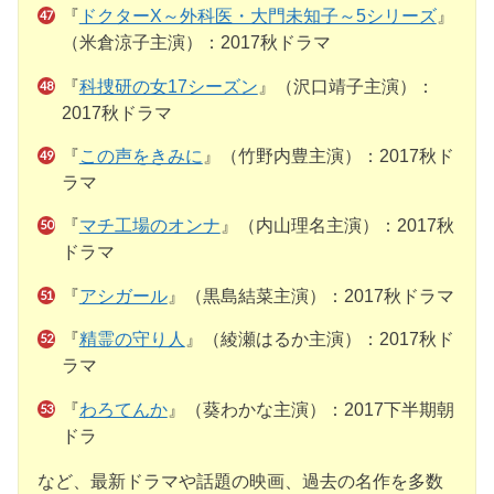
『
ドクターX～外科医・大門未知子～5シリーズ
』
（米倉涼子主演）：2017秋ドラマ
『
科捜研の女17シーズン
』（沢口靖子主演）：
2017秋ドラマ
『
この声をきみに
』（竹野内豊主演）：2017秋ド
ラマ
『
マチ工場のオンナ
』（内山理名主演）：2017秋
ドラマ
『
アシガール
』（黒島結菜主演）：2017秋ドラマ
『
精霊の守り人
』（綾瀬はるか主演）：2017秋ド
ラマ
『
わろてんか
』（葵わかな主演）：2017下半期朝
ドラ
など、最新ドラマや話題の映画、過去の名作を多数