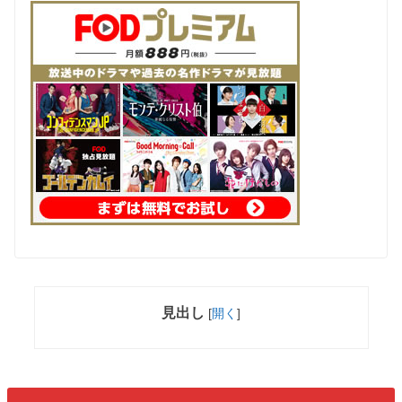
見出し
[
開く
]