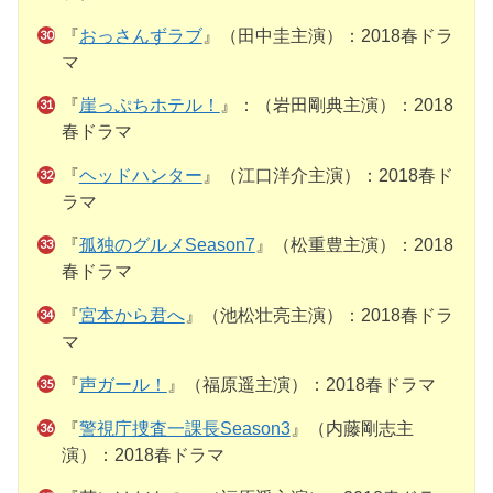
『
おっさんずラブ
』（田中圭主演）：2018春ドラ
マ
『
崖っぷちホテル！
』：（岩田剛典主演）：2018
春ドラマ
『
ヘッドハンター
』（江口洋介主演）：2018春ド
ラマ
『
孤独のグルメSeason7
』（松重豊主演）：2018
春ドラマ
『
宮本から君へ
』（池松壮亮主演）：2018春ドラ
マ
『
声ガール！
』（福原遥主演）：2018春ドラマ
『
警視庁捜査一課長Season3
』（内藤剛志主
演）：2018春ドラマ