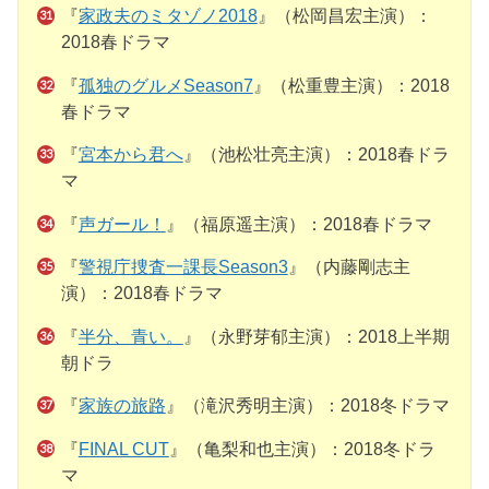
『
家政夫のミタゾノ2018
』（松岡昌宏主演）：
2018春ドラマ
『
孤独のグルメSeason7
』（松重豊主演）：2018
春ドラマ
『
宮本から君へ
』（池松壮亮主演）：2018春ドラ
マ
『
声ガール！
』（福原遥主演）：2018春ドラマ
『
警視庁捜査一課長Season3
』（内藤剛志主
演）：2018春ドラマ
『
半分、青い。
』（永野芽郁主演）：2018上半期
朝ドラ
『
家族の旅路
』（滝沢秀明主演）：2018冬ドラマ
『
FINAL CUT
』（亀梨和也主演）：2018冬ドラ
マ