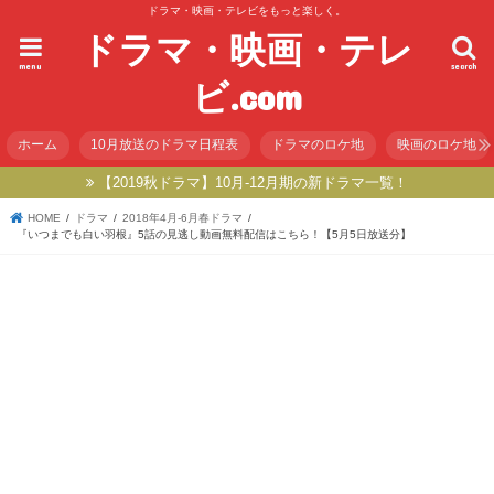
ドラマ・映画・テレビをもっと楽しく。
ドラマ・映画・テレ
menu
search
ビ.com
ホーム
10月放送のドラマ日程表
ドラマのロケ地
映画のロケ地
【2019秋ドラマ】10月-12月期の新ドラマ一覧！
HOME
ドラマ
2018年4月-6月春ドラマ
『いつまでも白い羽根』5話の見逃し動画無料配信はこちら！【5月5日放送分】