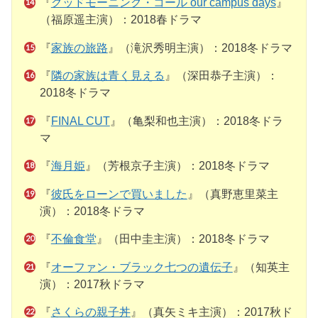
『
グッドモーニング・コール our campus days
』
（福原遥主演）：2018春ドラマ
『
家族の旅路
』（滝沢秀明主演）：2018冬ドラマ
『
隣の家族は青く見える
』（深田恭子主演）：
2018冬ドラマ
『
FINAL CUT
』（亀梨和也主演）：2018冬ドラ
マ
『
海月姫
』（芳根京子主演）：2018冬ドラマ
『
彼氏をローンで買いました
』（真野恵里菜主
演）：2018冬ドラマ
『
不倫食堂
』（田中圭主演）：2018冬ドラマ
『
オーファン・ブラック七つの遺伝子
』（知英主
演）：2017秋ドラマ
『
さくらの親子丼
』（真矢ミキ主演）：2017秋ド