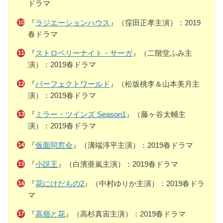
ドラマ
『
ラジエーションハウス
』（窪田正孝主演）：2019
春ドラマ
『
ストロベリーナイト・サーガ
』（二階堂ふみ主
演）：2019春ドラマ
『
パーフェクトワールド
』（松坂桃李＆山本美月主
演）：2019春ドラマ
『
ミラー・ツインズ Season1
』（藤ヶ谷太輔主
演）：2019春ドラマ
『
仮面同窓会
』（溝端淳平主演）：2019春ドラマ
『
小説王
』（白濱亜嵐主演）：2019春ドラマ
『
花にけだもの2
』（中村ゆりか主演）：2019春ドラ
マ
『
高嶺と花
』（高杉真宙主演）：2019春ドラマ