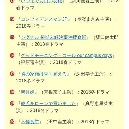
『
いつまでも白い羽根
』（新川優愛主演）：2018
春ドラマ
『
コンフィデンスマンJP
』（長澤まさみ主演）：
2018春ドラマ
『
シグナル 長期未解決事件捜査班
』（坂口健太郎
主演）：2018春ドラマ
『
グッドモーニング・コール our campus days
』
（福原遥主演）：2018春ドラマ
『
隣の家族は青く見える
』（深田恭子主演）：
2018冬ドラマ
『
海月姫
』（芳根京子主演）：2018冬ドラマ
『
彼氏をローンで買いました
』（真野恵里菜主
演）：2018冬ドラマ
『
不倫食堂
』（田中圭主演）：2018冬ドラマ