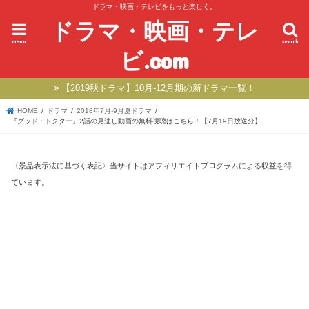
ドラマ・映画・テレビをもっと楽しく。
ドラマ・映画・テレ
menu
search
ビ.com
【2019秋ドラマ】10月-12月期の新ドラマ一覧！
HOME
ドラマ
2018年7月-9月夏ドラマ
『グッド・ドクター』2話の見逃し動画の無料視聴はこちら！【7月19日放送分】
〈景品表示法に基づく表記〉当サイトはアフィリエイトプログラムによる収益を得
ています。