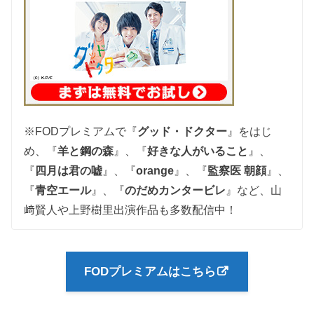
※FODプレミアムで『
グッド・ドクター
』をはじ
め、『
羊と鋼の森
』、『
好きな人がいること
』、
『
四月は君の嘘
』、『
orange
』、『
監察医 朝顔
』、
『
青空エール
』、『
のだめカンタービレ
』など、山
﨑賢人や上野樹里出演作品も多数配信中！
FODプレミアムはこちら