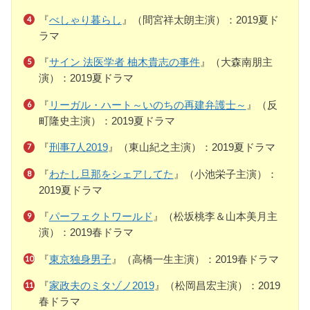
『
べしゃり暮らし
』（間宮祥太朗主演）：2019夏ド
ラマ
『
サイン 法医学者 柚木貴志の事件
』（大森南朋主
演）：2019夏ドラマ
『
リーガル・ハート～いのちの再建弁護士～
』（反
町隆史主演）：2019夏ドラマ
『
刑事7人2019
』（東山紀之主演）：2019夏ドラマ
『
わたし旦那をシェアしてた
』（小池栄子主演）：
2019夏ドラマ
『
パーフェクトワールド
』（松坂桃李＆山本美月主
演）：2019春ドラマ
『
東京独身男子
』（高橋一生主演）：2019春ドラマ
『
家政夫のミタゾノ2019
』（松岡昌宏主演）：2019
春ドラマ