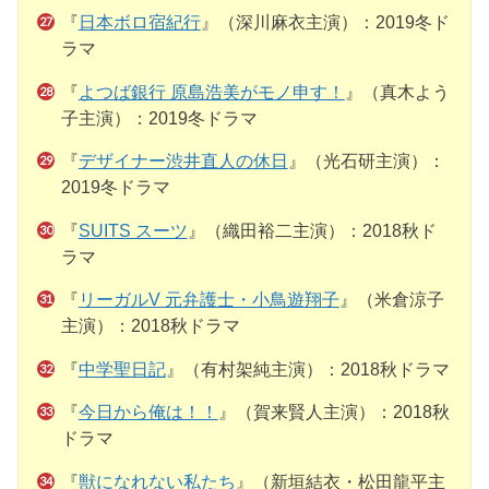
『
日本ボロ宿紀行
』（深川麻衣主演）：2019冬ド
ラマ
『
よつば銀行 原島浩美がモノ申す！
』（真木よう
子主演）：2019冬ドラマ
『
デザイナー渋井直人の休日
』（光石研主演）：
2019冬ドラマ
『
SUITS スーツ
』（織田裕二主演）：2018秋ド
ラマ
『
リーガルV 元弁護士・小鳥遊翔子
』（米倉涼子
主演）：2018秋ドラマ
『
中学聖日記
』（有村架純主演）：2018秋ドラマ
『
今日から俺は！！
』（賀来賢人主演）：2018秋
ドラマ
『
獣になれない私たち
』（新垣結衣・松田龍平主