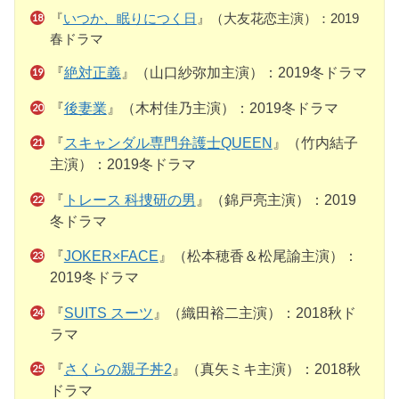
『
いつか、眠りにつく日
』（大友花恋主演）：2019
春ドラマ
『
絶対正義
』（山口紗弥加主演）：2019冬ドラマ
『
後妻業
』（木村佳乃主演）：2019冬ドラマ
『
スキャンダル専門弁護士QUEEN
』（竹内結子
主演）：2019冬ドラマ
『
トレース 科捜研の男
』（錦戸亮主演）：2019
冬ドラマ
『
JOKER×FACE
』（松本穂香＆松尾諭主演）：
2019冬ドラマ
『
SUITS スーツ
』（織田裕二主演）：2018秋ド
ラマ
『
さくらの親子丼2
』（真矢ミキ主演）：2018秋
ドラマ