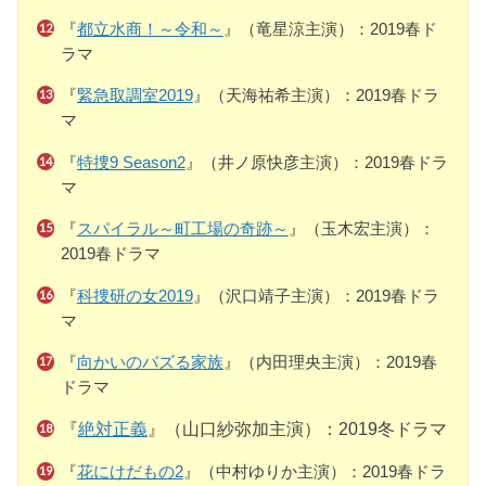
『
都立水商！～令和～
』（竜星涼主演）：2019春ド
ラマ
『
緊急取調室2019
』（天海祐希主演）：2019春ドラ
マ
『
特捜9 Season2
』（井ノ原快彦主演）：2019春ドラ
マ
『
スパイラル～町工場の奇跡～
』（玉木宏主演）：
2019春ドラマ
『
科捜研の女2019
』（沢口靖子主演）：2019春ドラ
マ
『
向かいのバズる家族
』（内田理央主演）：2019春
ドラマ
『
絶対正義
』（山口紗弥加主演）：2019冬ドラマ
『
花にけだもの2
』（中村ゆりか主演）：2019春ドラ