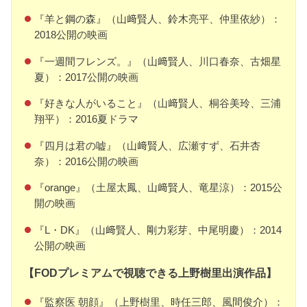
『羊と鋼の森』（山﨑賢人、鈴木亮平、仲里依紗）：
2018公開の映画
『一週間フレンズ。』（山﨑賢人、川口春奈、古畑星
夏）：2017公開の映画
『好きな人がいること』（山﨑賢人、桐谷美玲、三浦
翔平）：2016夏ドラマ
『四月は君の嘘』（山﨑賢人、広瀬すず、石井杏
奈）：2016公開の映画
『orange』（土屋太鳳、山﨑賢人、竜星涼）：2015公
開の映画
『L・DK』（山﨑賢人、剛力彩芽、中尾明慶）：2014
公開の映画
【FODプレミアムで視聴できる上野樹里出演作品】
『監察医 朝顔』（上野樹里、時任三郎、風間俊介）：