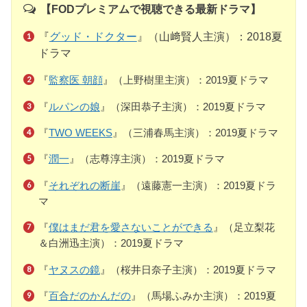
【FODプレミアムで視聴できる最新ドラマ】
『
グッド・ドクター
』（山﨑賢人主演）：2018夏
ドラマ
『
監察医 朝顔
』（上野樹里主演）：2019夏ドラマ
『
ルパンの娘
』（深田恭子主演）：2019夏ドラマ
『
TWO WEEKS
』（三浦春馬主演）：2019夏ドラマ
『
潤一
』（志尊淳主演）：2019夏ドラマ
『
それぞれの断崖
』（遠藤憲一主演）：2019夏ドラ
マ
『
僕はまだ君を愛さないことができる
』（足立梨花
＆白洲迅主演）：2019夏ドラマ
『
ヤヌスの鏡
』（桜井日奈子主演）：2019夏ドラマ
『
百合だのかんだの
』（馬場ふみか主演）：2019夏