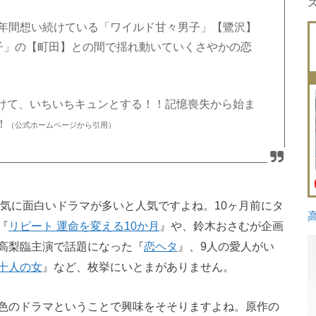
5年間想い続けている「ワイルド甘々男子」【
鷺沢】
子」の【町田】との間で揺れ動いていくさやかの恋
けて、いちいちキュンとする！！記憶喪失から始ま
！
（公式ホームページから引用）
気に面白いドラマが多いと人気ですよね。10ヶ月前にタ
『
リピート 運命を変える10か月
』や、鈴木おさむが企画
高梨臨主演で話題になった『
恋ヘタ
』、9人の愛人がい
十人の女
』など、枚挙にいとまがありません。
色のドラマということで興味をそそりますよね。原作の