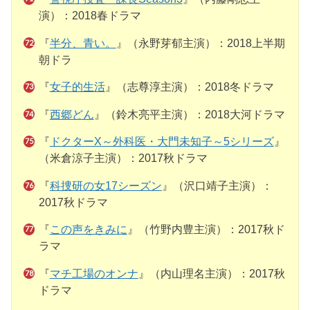
演）：2018春ドラマ
『
半分、青い。
』（永野芽郁主演）：2018上半期
朝ドラ
『
女子的生活
』（志尊淳主演）：2018冬ドラマ
『
西郷どん
』（鈴木亮平主演）：2018大河ドラマ
『
ドクターX～外科医・大門未知子～5シリーズ
』
（米倉涼子主演）：2017秋ドラマ
『
科捜研の女17シーズン
』（沢口靖子主演）：
2017秋ドラマ
『
この声をきみに
』（竹野内豊主演）：2017秋ド
ラマ
『
マチ工場のオンナ
』（内山理名主演）：2017秋
ドラマ