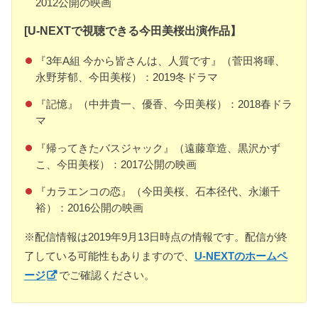
2012公開の映画
[U-NEXTで視聴できる今田美桜出演作品】
『3年A組 今から皆さんは、人質です』（菅田将暉、
永野芽郁、今田美桜）：2019冬ドラマ
『記憶』（中井貴一、優香、今田美桜）：2018春ドラ
マ
『帰ってきたバスジャック』（遠藤章造、黒沢かず
こ、今田美桜）：2017公開の映画
『カラエンコの恋』（今田美桜、石本径代、永瀬千
裕）：2016公開の映画
※配信情報は2019年9月13日時点の情報です。配信が終
了している可能性もありますので、
U-NEXTのホームペ
ージ
でご確認ください。