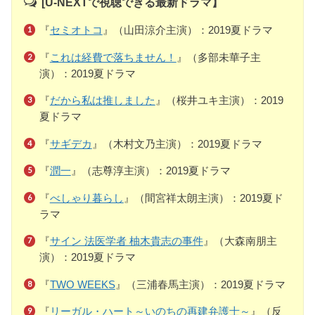
[U-NEXTで視聴できる最新ドラマ】
『
セミオトコ
』（山田涼介主演）：2019夏ドラマ
『
これは経費で落ちません！
』（多部未華子主
演）：2019夏ドラマ
『
だから私は推しました
』（桜井ユキ主演）：2019
夏ドラマ
『
サギデカ
』（木村文乃主演）：2019夏ドラマ
『
潤一
』（志尊淳主演）：2019夏ドラマ
『
べしゃり暮らし
』（間宮祥太朗主演）：2019夏ド
ラマ
『
サイン 法医学者 柚木貴志の事件
』（大森南朋主
演）：2019夏ドラマ
『
TWO WEEKS
』（三浦春馬主演）：2019夏ドラマ
『
リーガル・ハート～いのちの再建弁護士～
』（反