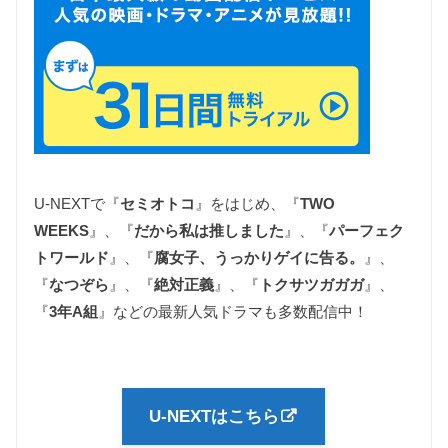
U-NEXTで『
セミオトコ
』をはじめ、『
TWO
WEEKS
』、『
だから私は推しました
』、『
パーフェク
トワールド
』、『
腐女子、うっかりゲイに告る。
』、
『
なつぞら
』、『
絶対正義
』、『
トクサツガガガ
』、
『
3年A組
』などの最新人気ドラマも多数配信中！
U-NEXTはこちら