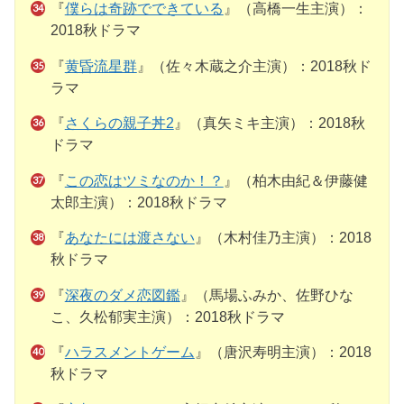
『
僕らは奇跡でできている
』（高橋一生主演）：
2018秋ドラマ
『
黄昏流星群
』（佐々木蔵之介主演）：2018秋ド
ラマ
『
さくらの親子丼2
』（真矢ミキ主演）：2018秋
ドラマ
『
この恋はツミなのか！？
』（柏木由紀＆伊藤健
太郎主演）：2018秋ドラマ
『
あなたには渡さない
』（木村佳乃主演）：2018
秋ドラマ
『
深夜のダメ恋図鑑
』（馬場ふみか、佐野ひな
こ、久松郁実主演）：2018秋ドラマ
『
ハラスメントゲーム
』（唐沢寿明主演）：2018
秋ドラマ