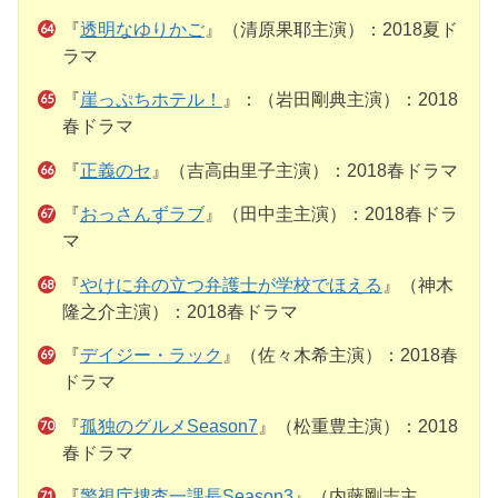
『
透明なゆりかご
』（清原果耶主演）：2018夏ド
ラマ
『
崖っぷちホテル！
』：（岩田剛典主演）：2018
春ドラマ
『
正義のセ
』（吉高由里子主演）：2018春ドラマ
『
おっさんずラブ
』（田中圭主演）：2018春ドラ
マ
『
やけに弁の立つ弁護士が学校でほえる
』（神木
隆之介主演）：2018春ドラマ
『
デイジー・ラック
』（佐々木希主演）：2018春
ドラマ
『
孤独のグルメSeason7
』（松重豊主演）：2018
春ドラマ
『
警視庁捜査一課長Season3
』（内藤剛志主