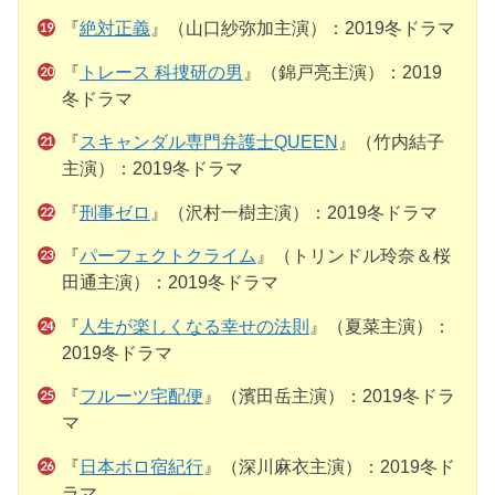
『
絶対正義
』（山口紗弥加主演）：2019冬ドラマ
『
トレース 科捜研の男
』（錦戸亮主演）：2019
冬ドラマ
『
スキャンダル専門弁護士QUEEN
』（竹内結子
主演）：2019冬ドラマ
『
刑事ゼロ
』（沢村一樹主演）：2019冬ドラマ
『
パーフェクトクライム
』（トリンドル玲奈＆桜
田通主演）：2019冬ドラマ
『
人生が楽しくなる幸せの法則
』（夏菜主演）：
2019冬ドラマ
『
フルーツ宅配便
』（濱田岳主演）：2019冬ドラ
マ
『
日本ボロ宿紀行
』（深川麻衣主演）：2019冬ド
ラマ