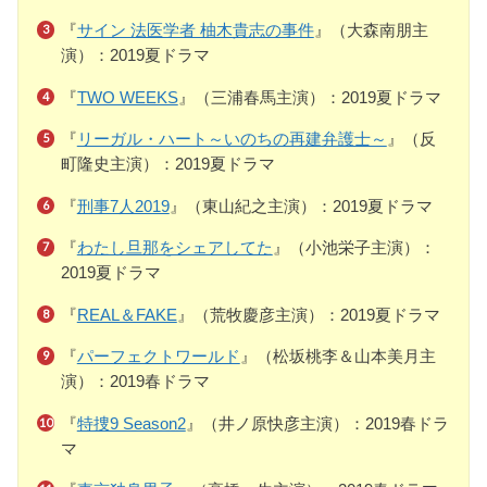
『
サイン 法医学者 柚木貴志の事件
』（大森南朋主
演）：2019夏ドラマ
『
TWO WEEKS
』（三浦春馬主演）：2019夏ドラマ
『
リーガル・ハート～いのちの再建弁護士～
』（反
町隆史主演）：2019夏ドラマ
『
刑事7人2019
』（東山紀之主演）：2019夏ドラマ
『
わたし旦那をシェアしてた
』（小池栄子主演）：
2019夏ドラマ
『
REAL＆FAKE
』（荒牧慶彦主演）：2019夏ドラマ
『
パーフェクトワールド
』（松坂桃李＆山本美月主
演）：2019春ドラマ
『
特捜9 Season2
』（井ノ原快彦主演）：2019春ドラ
マ