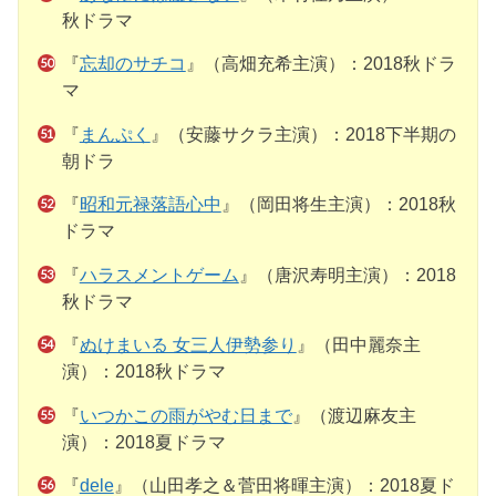
秋ドラマ
『
忘却のサチコ
』（高畑充希主演）：2018秋ドラ
マ
『
まんぷく
』（安藤サクラ主演）：2018下半期の
朝ドラ
『
昭和元禄落語心中
』（岡田将生主演）：2018秋
ドラマ
『
ハラスメントゲーム
』（唐沢寿明主演）：2018
秋ドラマ
『
ぬけまいる 女三人伊勢参り
』（田中麗奈主
演）：2018秋ドラマ
『
いつかこの雨がやむ日まで
』（渡辺麻友主
演）：2018夏ドラマ
『
dele
』（山田孝之＆菅田将暉主演）：2018夏ド