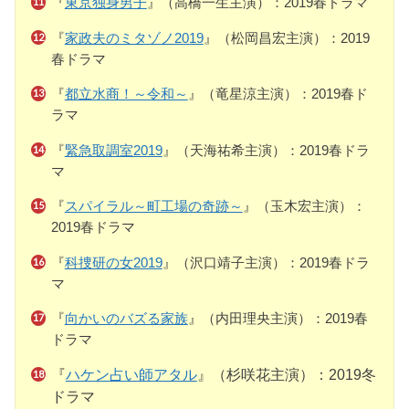
『
東京独身男子
』（高橋一生主演）：2019春ドラマ
『
家政夫のミタゾノ2019
』（松岡昌宏主演）：2019
春ドラマ
『
都立水商！～令和～
』（竜星涼主演）：2019春ド
ラマ
『
緊急取調室2019
』（天海祐希主演）：2019春ドラ
マ
『
スパイラル～町工場の奇跡～
』（玉木宏主演）：
2019春ドラマ
『
科捜研の女2019
』（沢口靖子主演）：2019春ドラ
マ
『
向かいのバズる家族
』（内田理央主演）：2019春
ドラマ
『
ハケン占い師アタル
』（杉咲花主演）：2019冬
ドラマ