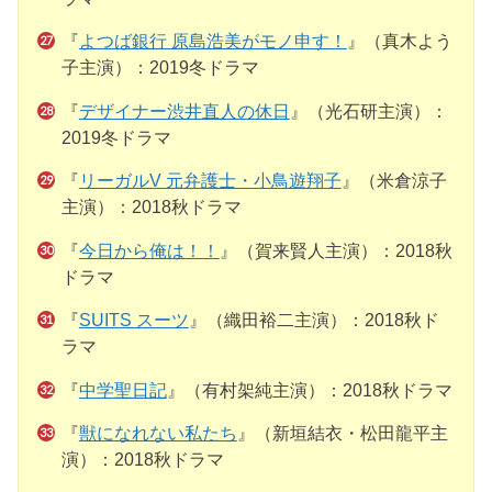
『
よつば銀行 原島浩美がモノ申す！
』（真木よう
子主演）：2019冬ドラマ
『
デザイナー渋井直人の休日
』（光石研主演）：
2019冬ドラマ
『
リーガルV 元弁護士・小鳥遊翔子
』（米倉涼子
主演）：2018秋ドラマ
『
今日から俺は！！
』（賀来賢人主演）：2018秋
ドラマ
『
SUITS スーツ
』（織田裕二主演）：2018秋ド
ラマ
『
中学聖日記
』（有村架純主演）：2018秋ドラマ
『
獣になれない私たち
』（新垣結衣・松田龍平主
演）：2018秋ドラマ