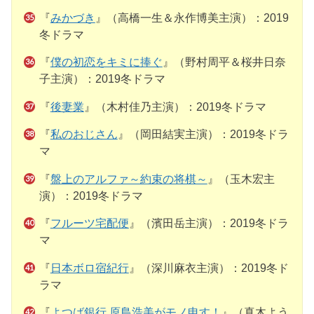
『
みかづき
』（高橋一生＆永作博美主演）：2019
冬ドラマ
『
僕の初恋をキミに捧ぐ
』（野村周平＆桜井日奈
子主演）：2019冬ドラマ
『
後妻業
』（木村佳乃主演）：2019冬ドラマ
『
私のおじさん
』（岡田結実主演）：2019冬ドラ
マ
『
盤上のアルファ～約束の将棋～
』（玉木宏主
演）：2019冬ドラマ
『
フルーツ宅配便
』（濱田岳主演）：2019冬ドラ
マ
『
日本ボロ宿紀行
』（深川麻衣主演）：2019冬ド
ラマ
『
よつば銀行 原島浩美がモノ申す！
』（真木よう