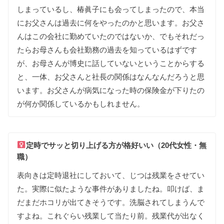
しまって
いるし
、
椿眞子にも
会って
しまったので
、
本当
に
お父さんは
過去に
何を
やった
のかと
思います
。
お父さ
んはこの
会社に
勤めて
いた
のではないか
、
でも
それだっ
たら
お母さんも
会社勤務の
過去を
知って
いる
はずです
が
、
お母さんが
博史に
話して
いないという
ことから
する
と
、
一体
、
お父さんと
社長の
関係は
なんな
んだろうと
思
います
。
お父さんが
病気に
なった
時の
保険金が
下りた
の
が
何か
関係して
いるかも
しれません
。
定時で
サッと
切り上げる
方が
格好いい（20代女性・無
職）
表向きは
定時退社に
して
おいて
、
じつは
残業を
させて
い
た
。
実際に
似た
ような
事件が
ありましたね
。
叩けば
、
ま
だまだ
ホコリが
出て
きそうです
。
洗脳されて
しまう
んで
すよね
。
これぐらい
残業して
当たり前
。
残業代が
出なく