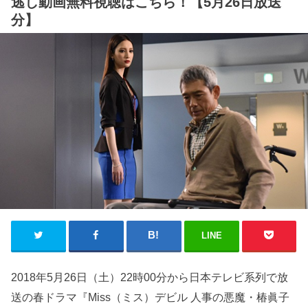
逃し動画無料視聴はこちら！【5月26日放送
分】
LINE
2018年5月26日（土）22時00分から日本テレビ系列で放
送の春ドラマ『Miss（ミス）デビル 人事の悪魔・椿眞子