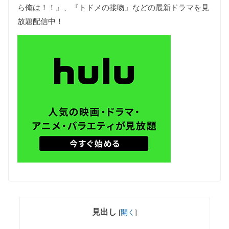
ら俺は！！』、『トドメの接吻』などの最新ドラマを見
放題配信中！
見出し
[
開く
]