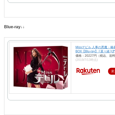
Blue-ray↓↓
Missデビル 人事の悪魔・椿眞子
BOX【Blu-ray】 [ 菜々緒 ]
価格：20227円（税込、送料
(2019/7/13時点)
楽