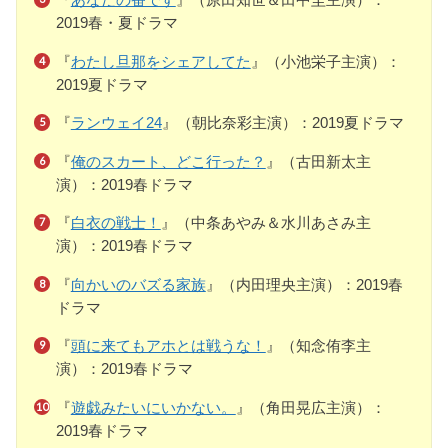
2019春・夏ドラマ
『
わたし旦那をシェアしてた
』（小池栄子主演）：
2019夏ドラマ
『
ランウェイ24
』（朝比奈彩主演）：2019夏ドラマ
『
俺のスカート、どこ行った？
』（古田新太主
演）：2019春ドラマ
『
白衣の戦士！
』（中条あやみ＆水川あさみ主
演）：2019春ドラマ
『
向かいのバズる家族
』（内田理央主演）：2019春
ドラマ
『
頭に来てもアホとは戦うな！
』（知念侑李主
演）：2019春ドラマ
『
遊戯みたいにいかない。
』（角田晃広主演）：
2019春ドラマ