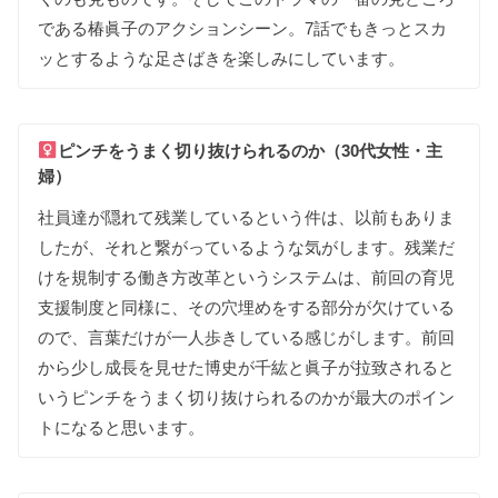
である
椿眞子の
アクションシーン
。
7話でも
きっと
スカ
ッと
する
ような
足さばきを
楽しみに
して
います
。
ピンチを
うまく
切り抜けられる
のか（30代女性・主
婦）
社員達が
隠れて
残業して
いるという
件は
、
以前も
ありま
したが
、
それと
繋がって
いる
ような
気が
します
。
残業だ
けを
規制する
働き方改革という
システムは
、
前回の
育児
支援制度と
同様に
、
その
穴埋めを
する
部分が
欠けて
いる
ので
、
言葉だけが
一人歩き
して
いる
感じが
します
。
前回
から
少し
成長を
見せた
博史が
千紘と
眞子が
拉致されると
いう
ピンチを
うまく
切り抜けられる
のかが
最大の
ポイン
トに
なると
思います
。