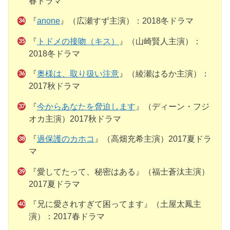
春ドラマ
『
anone
』（広瀬すず主演）：2018冬ドラマ
『
トドメの接吻（キス）
』（山崎賢人主演）：
2018冬ドラマ
『
奥様は、取り扱い注意
』（綾瀬はるか主演）：
2017秋ドラマ
『
今からあなたを脅迫します
』（ディーン・フジ
オカ主演）2017秋ドラマ
『
過保護のカホコ
』（高畑充希主演）2017夏ドラ
マ
『愛してたって、秘密はある』（福士蒼汰主演）
2017夏ドラマ
『兄に愛されすぎて困ってます』（土屋太鳳主
演）：2017春ドラマ