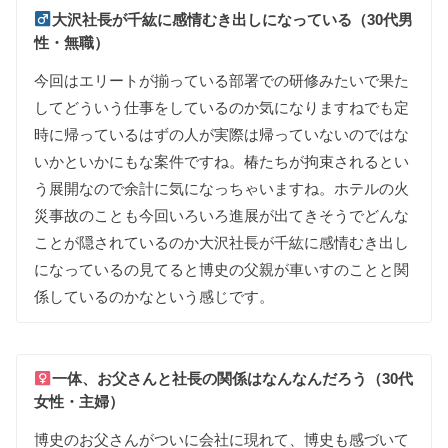
大沢社長が
千紘に
感情むき出しに
なって
いる（30代男
性・無職）
今回は
エリートが
揃って
いる
部署での
研修みたいで
果た
してどういう
仕事を
して
いる
のか
気に
なりますね
でも
定
時に
帰って
いる
はずの
人が
実際は
帰って
いない
のではな
いかと
いかにもな
案件ですね
。
椿たちが
拘束されるとい
う
展開なので
余計に
気に
なっちゃ
いますね
。
ホテルの
火
災事故の
ことも
今回
いろいろ
進展が
出て
きそうでどんな
ことが
隠されて
いる
のか
大沢社長が
千紘に
感情むき出し
に
なって
いる
の
見
てると
博史の
父親が
車いすの
ことと
関
係して
いる
のかなという
感じです
。
一体
、
お父さんと
社長の
関係は
なんな
んだろう（30代
女性・主婦）
博史の
お父さんが
ついに
会社に
現れて
、
博史も
感づいて