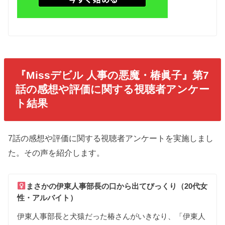
『Missデビル 人事の悪魔・椿眞子』第7
話の感想や評価に関する視聴者アンケー
ト結果
7話の感想や評価に関する視聴者アンケートを実施しまし
た。その声を紹介します。
まさかの
伊東人事部長の
口から
出て
びっくり（20代女
性・アルバイト）
伊東人事部長と
犬猿だった
椿さんが
いきなり
、
「
伊東人