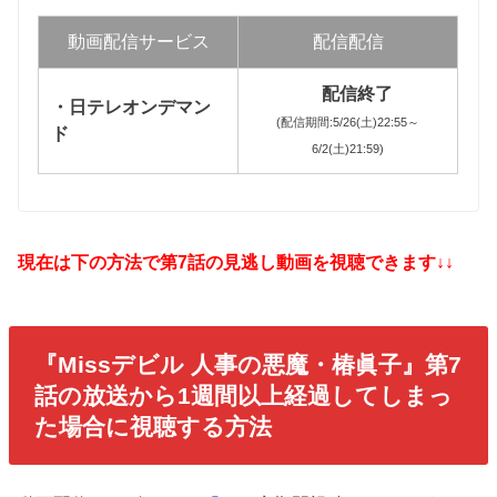
動画配信サービス
配信配信
配信終了
・日テレオンデマン
(配信期間:5/26(土)22:55～
ド
6/2(土)21:59)
現在は下の方法で第7話の見逃し動画を視聴できます↓↓
『Missデビル 人事の悪魔・椿眞子
』第7
話の放送から1週間以上経過してしまっ
た場合に視聴する方法