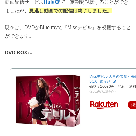
動画配信サービス
Hulu
で一定期間視聴することができ
ましたが、
見逃し動画での配信は終了しました。
現在は、DVDかBlue rayで『Missデビル』を視聴すること
ができます。
DVD BOX↓↓
Missデビル 人事の悪魔・椿眞
BOX [ 菜々緒 ]
価格：16080円（税込、送料
(2019/7/13時点)
楽