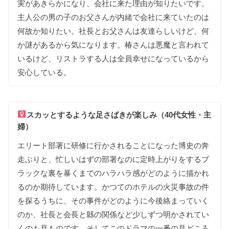
実が
あきらかに
なり
、
会社に
来た
理由が
知りたいです
。
主人公の
男の子の
お父さんが
内緒で
会社に
来て
いた
のは
何故か
知りたい
。
社長と
お父さんは
友達らしいけど
、
何
か
謎が
あるから
気に
なります
。
椿さんは
悪魔と
言われて
いるけど
、
リストラする
人は
全員幸せに
なって
いるから
安心して
いる
。
スカッと
する
ような
足さばきが
楽しみ（40代女性・主
婦）
エリート部署に
研修に
行かされる
ことに
なった
博史の
奔
走ぶりと
、
忙しい
はずの
部署なのに
定時上がりを
する
ブ
ラックな
裏を
暴くまでの
ハラハラ感がどの
ように
描かれ
る
のか
期待して
います
。
かつての
ホテルの
火災事故の
件
を
探る
うちに
、
その
事件がどの
ように
今後
絡まって
いく
のか
、
社長と
会長と
縣の
関係など
少しずつ
明かされて
い
く
のも
見ものです
。
そして
この
ドラマの
一番の
見どころ