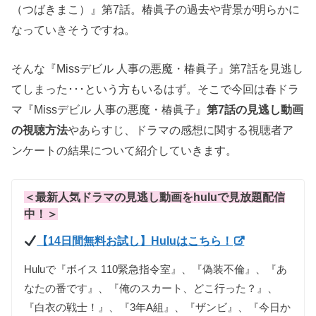
（つばきまこ）』第7話。椿眞子の過去や背景が明らかに
なっていきそうですね。
そんな『Missデビル 人事の悪魔・椿眞子』第7話を見逃し
てしまった･･･という方もいるはず。そこで今回は春ドラ
マ『Missデビル 人事の悪魔・椿眞子』
第7話の見逃し動画
の視聴方法
やあらすじ、ドラマの感想に関する視聴者ア
ンケートの結果について紹介していきます。
＜最新人気ドラマの見逃し動画をhuluで見放題配信
中！＞
【14日間無料お試し】Huluはこちら！
Huluで『ボイス 110緊急指令室』、『偽装不倫』、『あ
なたの番です』、『俺のスカート、どこ行った？』、
『白衣の戦士！』、『3年A組』、『ザンビ』、『今日か