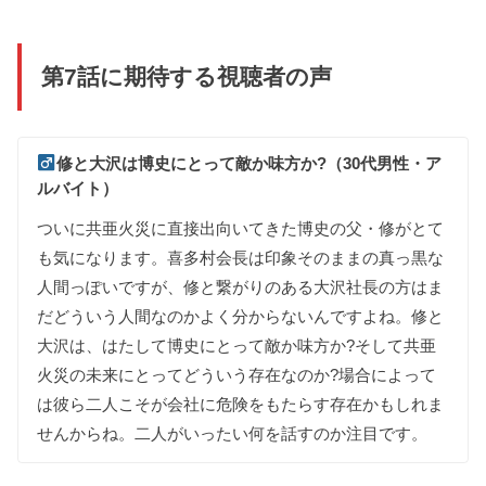
第7話に期待する視聴者の声
修と
大沢は
博史にとって
敵か
味方か
?（30代男性・ア
ルバイト）
ついに
共亜火災に
直接
出向いて
きた
博史の
父
・
修が
とて
も
気に
なります
。
喜多村会長は
印象そのままの
真っ黒な
人間っぽいですが
、
修と
繋がりの
ある
大沢社長の
方は
ま
だどういう
人間な
のか
よく
分からない
んですよね
。
修と
大沢は
、
はたして
博史にとって
敵か
味方か
?
そして
共亜
火災の
未来にとってどういう
存在な
のか
?
場合によって
は
彼ら
二人こそが
会社に
危険を
もたらす
存在かも
しれま
せんからね
。
二人が
いったい
何を
話す
のか
注目です
。