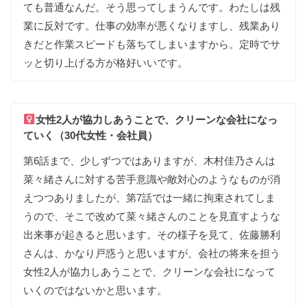
ても
普通な
んだ
。
そう
思って
しまう
んです
。
わたしは
残
業に
反対です
。
仕事の
効率が
悪く
なりますし
、
残業あり
きだと
作業スピードも
落ちて
しまいますから
。
定時で
サ
ッと
切り上げる
方が
格好いいです
。
女性2人が
協力し
あう
ことで
、
クリーンな
会社に
なっ
て
いく（30代女性・会社員）
第
6話まで
、
少しずつでは
ありますが
、
木村佳乃さんは
菜
々
緒さんに対する
苦手意識や
敵対心の
ような
ものが
消
えつつ
ありましたが
、
第
7話では
一緒に
拘束されて
しま
うので
、
そこで
改めて
菜
々
緒さんの
ことを
見直す
ような
出来事が
起きると
思います
。
その
様子を
見て
、
佐藤勝利
さんは
、
かなり
戸惑うと
思いますが
、
会社の
将来を
担う
女性2人が
協力し
あう
ことで
、
クリーンな
会社に
なって
いく
のではないかと
思います
。