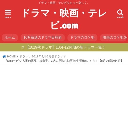
ドラマ・映画・テレビをもっと楽しく。
ドラマ・映画・テレ
menu
search
ビ.com
ホーム
10月放送のドラマ日程表
ドラマのロケ地
映画のロケ地
【2019秋ドラマ】10月-12月期の新ドラマ一覧！
HOME
ドラマ
2018年4月-6月春ドラマ
『Missデビル 人事の悪魔・椿眞子』7話の見逃し動画無料視聴はこちら！【5月26日放送分】