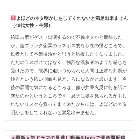
よほどの
ネタ明かしを
して
くれないと
満足出来ません
（40代女性・主婦）
袴田吉彦が
ゲスト出演するので
不倫ネタかと
期待した
が
、
超ブラック企業の
ラスボス的な
存在の
役どころで
、
役者として
本業復活かと
思うと
応援したく
なりました
。
ただの
ラスボスではなく
、
強烈な
洗脳者の
ような
感じも
受けたので
、
限界に
追いつめられた
人間は
正常な
判断が
鈍るという
怖い
側面も
見どころに
なるかと
思います
。
今
後の
展開で
気に
なる
ところは
、
修が
共亜火災に
何を
話に
来た
のかという
ところです
。
息子に
姿を
見られるかも
し
れない
リスクを
負ってまで
来たからには
、
よほどの
ネタ
明かしを
して
くれないと
満足出来ません
。
＜最新人気ドラマの見逃し動画をhuluで見放題配信