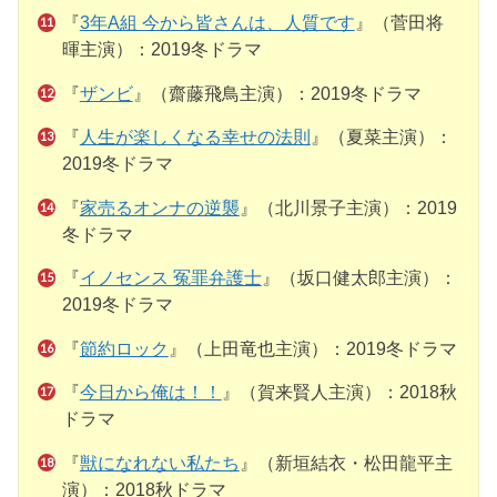
『
3年A組 今から皆さんは、人質です
』（菅田将
暉主演）：2019冬ドラマ
『
ザンビ
』（齋藤飛鳥主演）：2019冬ドラマ
『
人生が楽しくなる幸せの法則
』（夏菜主演）：
2019冬ドラマ
『
家売るオンナの逆襲
』（北川景子主演）：2019
冬ドラマ
『
イノセンス 冤罪弁護士
』（坂口健太郎主演）：
2019冬ドラマ
『
節約ロック
』（上田竜也主演）：2019冬ドラマ
『
今日から俺は！！
』（賀来賢人主演）：2018秋
ドラマ
『
獣になれない私たち
』（新垣結衣・松田龍平主
演）：2018秋ドラマ