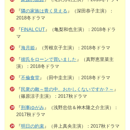
『
隣の家族は青く見える
』（深田恭子主演）：
2018冬ドラマ
『
FINAL CUT
』（亀梨和也主演）：2018冬ドラ
マ
『
海月姫
』（芳根京子主演）：2018冬ドラマ
『
彼氏をローンで買いました
』（真野恵里菜主
演）：2018冬ドラマ
『
不倫食堂
』（田中圭主演）：2018冬ドラマ
『
民衆の敵～世の中、おかしくないですか？～
』
（篠原涼子主演）：2017秋ドラマ
『
刑事ゆがみ
』（浅野忠信＆神木隆之介主演）：
2017秋ドラマ
『
明日の約束
』（井上真央主演）：2017秋ドラマ