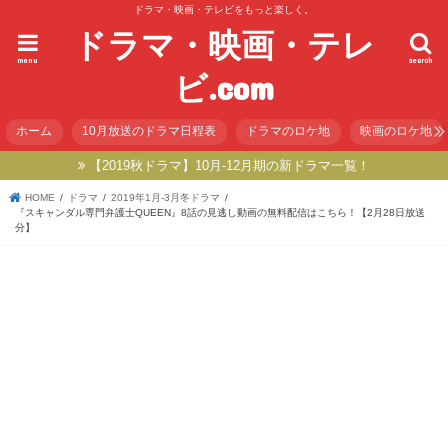
ドラマ・映画・テレビをもっと楽しく。
ドラマ・映画・テレ
menu
search
ビ.com
ホーム
10月放送のドラマ日程表
ドラマのロケ地
映画のロケ地
【2019秋ドラマ】10月-12月期の新ドラマ一覧！
HOME
ドラマ
2019年1月-3月冬ドラマ
『スキャンダル専門弁護士QUEEN』8話の見逃し動画の無料配信はこちら！【2月28日放送
分】