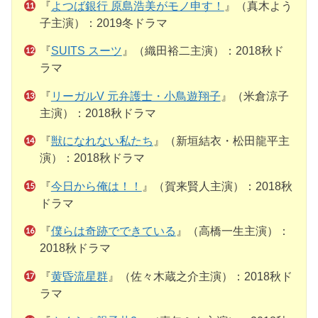
『
よつば銀行 原島浩美がモノ申す！
』（真木よう
子主演）：2019冬ドラマ
『
SUITS スーツ
』（織田裕二主演）：2018秋ド
ラマ
『
リーガルV 元弁護士・小鳥遊翔子
』（米倉涼子
主演）：2018秋ドラマ
『
獣になれない私たち
』（新垣結衣・松田龍平主
演）：2018秋ドラマ
『
今日から俺は！！
』（賀来賢人主演）：2018秋
ドラマ
『
僕らは奇跡でできている
』（高橋一生主演）：
2018秋ドラマ
『
黄昏流星群
』（佐々木蔵之介主演）：2018秋ド
ラマ