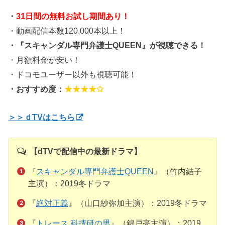
・
31日間の無料お試し期間あり！
・動画配信本数120,000本以上！
・『スキャンダル専門弁護士QUEEN』が視聴できる！
・月額料金が安い！
・ドコモユーザー以外も視聴可能！
・おすすめ度：
★★★★✩
＞＞ｄTVはこちら
【dTVで配信中の最新ドラマ】
『
スキャンダル専門弁護士QUEEN
』（竹内結子
主演）：2019冬ドラマ
『
絶対正義
』（山口紗弥加主演）：2019冬ドラマ
『
トレース 科捜研の男
』（錦戸亮主演）：2019