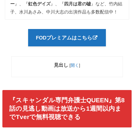
ー
』、『
虹色デイズ
』、『
四月は君の嘘
』など、竹内結
子、水川あさみ、中川大志の出演作品も多数配信中！
FODプレミアムはこちら
見出し
[
開く
]
『スキャンダル専門弁護士QUEEN』第8
話
の見逃し動画は放送から1週間以内ま
でTverで無料視聴できる