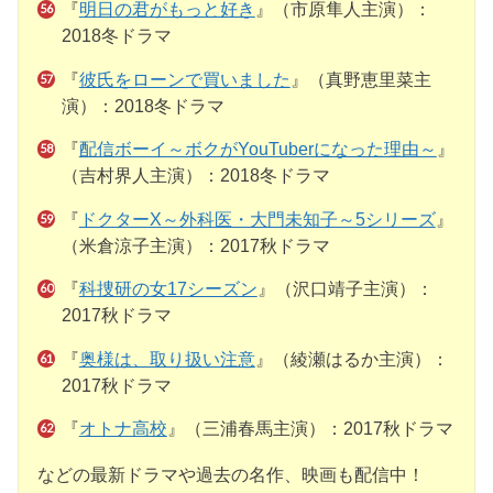
『
明日の君がもっと好き
』（市原隼人主演）：
2018冬ドラマ
『
彼氏をローンで買いました
』（真野恵里菜主
演）：2018冬ドラマ
『
配信ボーイ～ボクがYouTuberになった理由～
』
（吉村界人主演）：2018冬ドラマ
『
ドクターX～外科医・大門未知子～5シリーズ
』
（米倉涼子主演）：2017秋ドラマ
『
科捜研の女17シーズン
』（沢口靖子主演）：
2017秋ドラマ
『
奥様は、取り扱い注意
』（綾瀬はるか主演）：
2017秋ドラマ
『
オトナ高校
』（三浦春馬主演）：2017秋ドラマ
などの最新ドラマや過去の名作、映画も配信中！