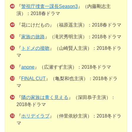
『
警視庁捜査一課長Season3
』（内藤剛志主
演）：2018春ドラマ
『花にけだもの』（福原遥主演）：2018春ドラマ
『
家族の旅路
』（滝沢秀明主演）：2018冬ドラマ
『
トドメの接吻
』（山崎賢人主演）：2018冬ドラ
マ
『
anone
』（広瀬すず主演）：2018冬ドラマ
『
FINAL CUT
』（亀梨和也主演）：2018冬ドラ
マ
『
隣の家族は青く見える
』（深田恭子主演）：
2018冬ドラマ
『
ホリデイラブ
』（仲里依紗主演）：2018冬ドラ
マ