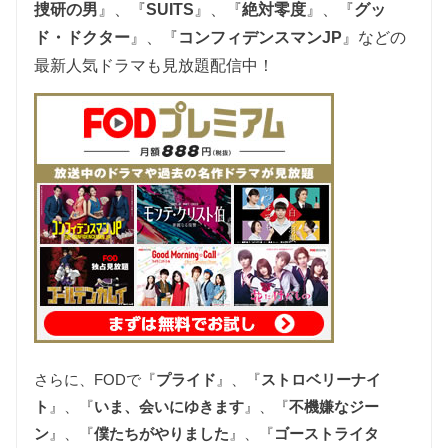
捜研の男
』、『
SUITS
』、『
絶対零度
』、『
グッ
ド・ドクター
』、『
コンフィデンスマンJP
』などの
最新人気ドラマも見放題配信中
！
さらに、FODで『
プライド
』、『
ストロベリーナイ
ト
』、『
いま、会いにゆきます
』、『
不機嫌なジー
ン
』、『
僕たちがやりました
』、『
ゴーストライタ