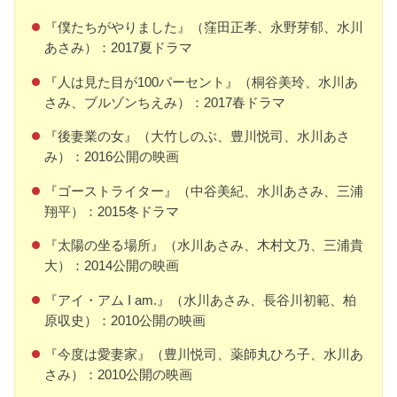
『僕たちがやりました』（窪田正孝、永野芽郁、水川
あさみ）：2017夏ドラマ
『人は見た目が100パーセント』（桐谷美玲、水川あ
さみ、ブルゾンちえみ）：2017春ドラマ
『後妻業の女』（大竹しのぶ、豊川悦司、水川あさ
み）：2016公開の映画
『ゴーストライター』（中谷美紀、水川あさみ、三浦
翔平）：2015冬ドラマ
『太陽の坐る場所』（水川あさみ、木村文乃、三浦貴
大）：2014公開の映画
『アイ・アム I am.』（水川あさみ、長谷川初範、柏
原収史）：2010公開の映画
『今度は愛妻家』（豊川悦司、薬師丸ひろ子、水川あ
さみ）：2010公開の映画