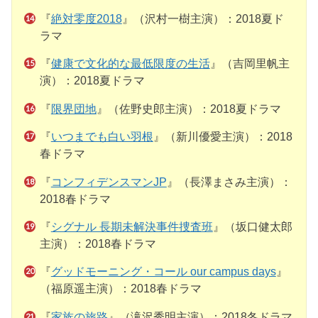
『
絶対零度2018
』（沢村一樹主演）：2018夏ド
ラマ
『
健康で文化的な最低限度の生活
』（吉岡里帆主
演）：2018夏ドラマ
『
限界団地
』（佐野史郎主演）：2018夏ドラマ
『
いつまでも白い羽根
』（新川優愛主演）：2018
春ドラマ
『
コンフィデンスマンJP
』（長澤まさみ主演）：
2018春ドラマ
『
シグナル 長期未解決事件捜査班
』（坂口健太郎
主演）：2018春ドラマ
『
グッドモーニング・コール our campus days
』
（福原遥主演）：2018春ドラマ
『
家族の旅路
』（滝沢秀明主演）：2018冬ドラマ