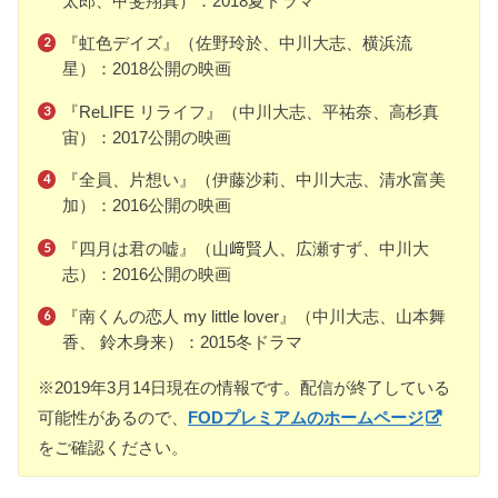
太郎、甲斐翔真）：2018夏ドラマ
『虹色デイズ』（佐野玲於、中川大志、横浜流
星）：2018公開の映画
『ReLIFE リライフ』（中川大志、平祐奈、高杉真
宙）：2017公開の映画
『全員、片想い』（伊藤沙莉、中川大志、清水富美
加）：2016公開の映画
『四月は君の嘘』（山﨑賢人、広瀬すず、中川大
志）：2016公開の映画
『南くんの恋人 my little lover』（中川大志、山本舞
香、 鈴木身来）：2015冬ドラマ
※2019年3月14日現在の情報です。配信が終了している
可能性があるので、
FODプレミアムのホームページ
をご確認ください。