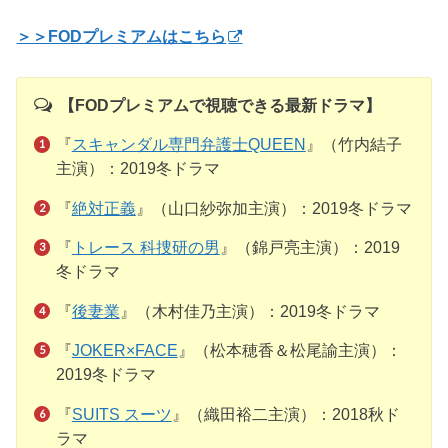
＞＞FODプレミアムはこちら
【FODプレミアムで視聴できる最新ドラマ】
『
スキャンダル専門弁護士QUEEN
』（竹内結子
主演）：2019冬ドラマ
『
絶対正義
』（山口紗弥加主演）：2019冬ドラマ
『
トレース 科捜研の男
』（錦戸亮主演）：2019
冬ドラマ
『
後妻業
』（木村佳乃主演）：2019冬ドラマ
『
JOKER×FACE
』（松本穂香＆松尾諭主演）：
2019冬ドラマ
『
SUITS スーツ
』（織田裕二主演）：2018秋ド
ラマ