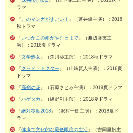
『
Love or Not2
』（山下健二郎主演）：2018秋ド
ラマ
『
このマンガがすごい！
』（蒼井優主演）：2018
秋ドラマ
『
いつかこの雨がやむ日まで
』（渡辺麻友主
演）：2018夏ドラマ
『
文学処女
』（森川葵主演）：2018秋ドラマ
『
グッド・ドクター
』（山﨑賢人主演）：2018夏
ドラマ
『
高嶺の花
』（石原さとみ主演）：2018夏ドラマ
『
ハゲタカ
』（綾野剛主演）：2018夏ドラマ
『
絶対零度2018
』（沢村一樹主演）：2018夏ド
ラマ
『
健康で文化的な最低限度の生活
』（吉岡里帆主