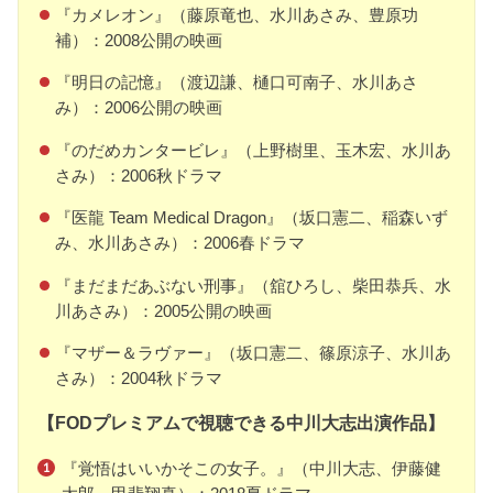
『カメレオン』（藤原竜也、水川あさみ、豊原功
補）：2008公開の映画
『明日の記憶』（渡辺謙、樋口可南子、水川あさ
み）：2006公開の映画
『のだめカンタービレ』（上野樹里、玉木宏、水川あ
さみ）：2006秋ドラマ
『医龍 Team Medical Dragon』（坂口憲二、稲森いず
み、水川あさみ）：2006春ドラマ
『まだまだあぶない刑事』（舘ひろし、柴田恭兵、水
川あさみ）：2005公開の映画
『マザー＆ラヴァー』（坂口憲二、篠原涼子、水川あ
さみ）：2004秋ドラマ
【FODプレミアムで視聴できる中川大志出演作品】
『覚悟はいいかそこの女子。』（中川大志、伊藤健