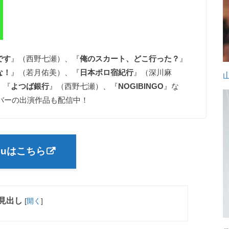
です
』（西野七瀬）、『
俺のスカート、どこ行った？
』
な！
』（若月佑美）、『
日本ボロ宿紀行
』（深川麻
、『
よつば銀行
』（西野七瀬）、『
NOGIBINGO
』な
ンバーの出演作品も配信中！
luはこちら
見出し
[
開く
]