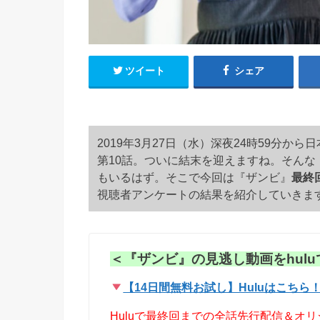
ツイート
シェア
2019年3月27日（水）深夜24時59分
第10話。ついに結末を迎えますね。そん
もいるはず。そこで今回は『ザンビ』
最終
視聴者アンケートの結果を紹介していきま
＜『ザンビ』の見逃し動画をhulu
【14日間無料お試し】Huluはこちら
Huluで最終回までの全話先行配信＆オ