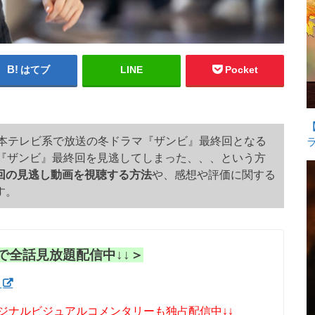
はてブ
LINE
Pocket
から日本テレビ系で放送の冬ドラマ『ザンビ』最終回となる
な『ザンビ』最終回を見逃してしまった、、、という方
回の見逃し動画を視聴する方法
や、感想や評価に関する
す。
で全話見放題配信中↓↓＞
！
リジナルビジュアルコメンタリーも独占配信中↓↓