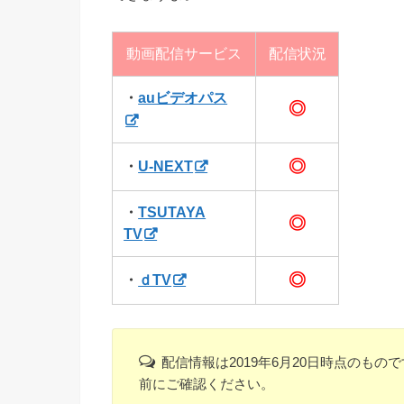
動画配信サービス
配信状況
・
auビデオパス
◎
◎
・
U-NEXT
・
TSUTAYA
◎
TV
◎
・
ｄTV
配信情報は2019年6月20日時点のも
前にご確認ください。