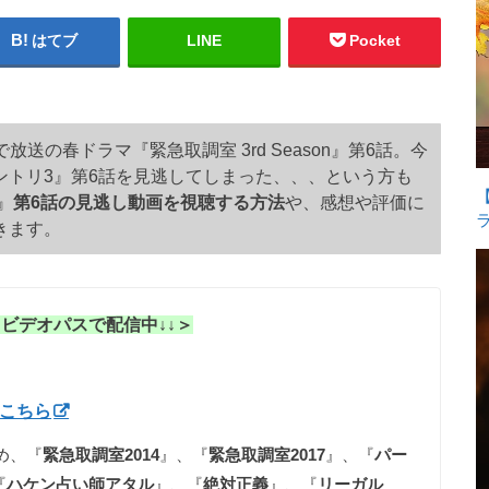
はてブ
LINE
Pocket
で放送の春ドラマ『緊急取調室 3rd Season』第6話。今
ントリ3』第6話を見逃してしまった、、、という方も
』
第6話の見逃し動画を視聴する方法
や、感想や評価に
きます。
uビデオパスで配信中↓↓＞
はこちら
め、『
緊急取調室2014
』、『
緊急取調室2017
』、『
パー
『
ハケン占い師アタル
』、『
絶対正義
』、『
リーガル