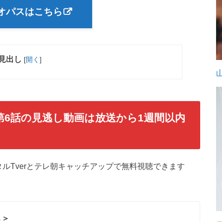
デオパスはこちら
見出し
[
開く
]
第6話
の見逃し動画は放送から1週間以内
ルTverとテレ朝キャッチアップで無料視聴できます
↓＞