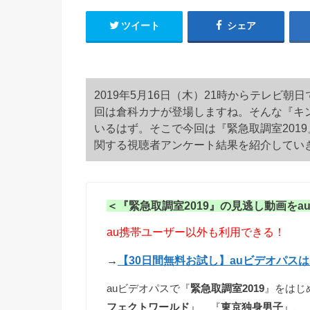
ツイート
シェア
2019年5月16日（木）21時からテレビ朝日
回は倉科カナが登場しますね。そんな『キ
いるはず。そこで今回は『緊急取調室2019
関する視聴者アンケート結果を紹介してい
＜『緊急取調室2019』の見逃し動画をa
au携帯ユーザー以外も利用できる！
→
【30日間無料お試し】auビデオパス
auビデオパスで『
緊急取調室2019
』をはじ
フェクトワールド
』、『
東京独身男子
』、