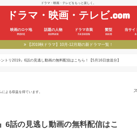
ドラマ・映画・テレビをもっと楽しく。
ドラマ・映画・テレビ.com
映画のロケ地
話題の人物
ドラマ衣装
髪型
当サイ
MOVIE
HUMAN
FASHION
HAIR
A
【2019秋ドラマ】10月-12月期の新ドラマ一覧！
キントリ2019』6話の見逃し動画の無料配信はこちら！【5月16日放送分】
ムによる収益を得ています。
9』6話の見逃し動画の無料配信はこ