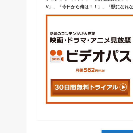
V
』、『
今日から俺は！！
』、『
獣になれ