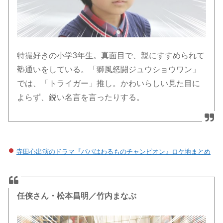
特撮好きの小学3年生。真面目で、親にすすめられて
塾通いをしている。「獅風怒闘ジュウショウワン」
では、「トライガー」推し。かわいらしい見た目に
よらず、鋭い名言を言ったりする。
寺田心出演のドラマ『パパはわるものチャンピオン』ロケ地まとめ
任侠さん・松本昌明／竹内まなぶ