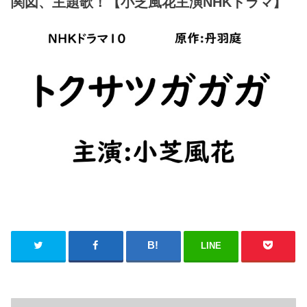
関図、主題歌！【小芝風花主演NHKドラマ】
LINE