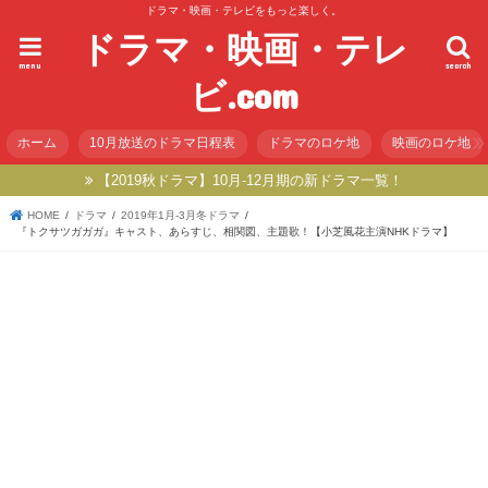
ドラマ・映画・テレビをもっと楽しく。
ドラマ・映画・テレ
menu
search
ビ.com
ホーム
10月放送のドラマ日程表
ドラマのロケ地
映画のロケ地
【2019秋ドラマ】10月-12月期の新ドラマ一覧！
HOME
ドラマ
2019年1月-3月冬ドラマ
『トクサツガガガ』キャスト、あらすじ、相関図、主題歌！【小芝風花主演NHKドラマ】