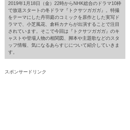
2019年1月18日（金）22時からNHK総合のドラマ10枠
で放送スタートの冬ドラマ『トクサツガガガ』。特撮
をテーマにした丹羽庭のコミックを原作とした実写ド
ラマで、小芝風花、倉科カナらが出演することで注目
されています。そこで今回は『トクサツガガガ』のキ
ャストや登場人物の相関図、脚本や主題歌などのスタ
ッフ情報、気になるあらすじについて紹介していきま
す。
スポンサードリンク