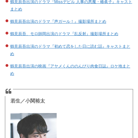
鶴見辰吾出演のドラマ『Missデビル 人事の悪魔・椿眞子』キャスト
まとめ
鶴見辰吾出演のドラマ『声ガール！』撮影場所まとめ
鶴見辰吾、モロ師岡出演のドラマ『乱反射』撮影場所まとめ
鶴見辰吾出演のドラマ『初めて恋をした日に読む話』キャストまと
め
鶴見辰吾出演の映画『アヤメくんののんびり肉食日誌』ロケ地まと
め
若生／小関裕太