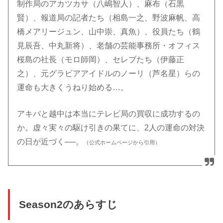
制作局のアカツカサ（八嶋智人）、麻布（石黒
賢）、報道局の記者たち（相島一之、野波麻帆、高
橋メアリージュン、山中崇、真魚）、役員たち（鶴
見辰吾、中丸新将）、老舗の芸能事務所・オフィス
桜島の社長（モロ師岡）、セレブたち（伊藤正
之）、元グラビアアイドルのノーリ（芦名星）らの
運命も大きくうねり始める…。
アキバと越中は本当にテレビ局の買収に成功するの
か。虚々実々の駆け引きの果てに、2人の運命の対決
の日が近づく──。
（公式ホームページから引用）
Season2のあらすじ