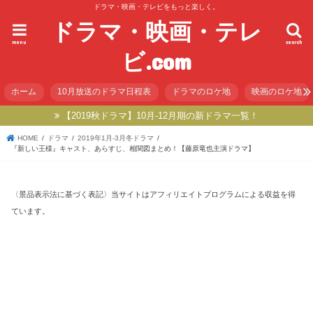
ドラマ・映画・テレビをもっと楽しく。
ドラマ・映画・テレ
menu
search
ビ.com
ホーム
10月放送のドラマ日程表
ドラマのロケ地
映画のロケ地
【2019秋ドラマ】10月-12月期の新ドラマ一覧！
HOME
ドラマ
2019年1月-3月冬ドラマ
『新しい王様』キャスト、あらすじ、相関図まとめ！【藤原竜也主演ドラマ】
〈景品表示法に基づく表記〉当サイトはアフィリエイトプログラムによる収益を得
ています。