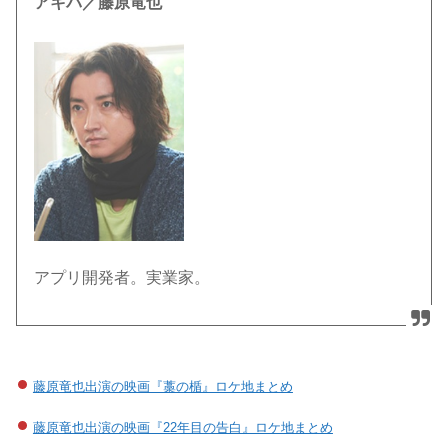
アキバ／藤原竜也
アプリ開発者。実業家。
藤原竜也出演の映画『藁の楯』ロケ地まとめ
藤原竜也出演の映画『22年目の告白』ロケ地まとめ