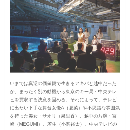
いまでは真逆の価値観で生きるアキバと越中だった
が、まったく別の動機から東京のキー局・中央テレ
ビを買収する決意を固める。それによって、テレビ
に出たい下手な舞台女優A（夏菜）や不思議な雰囲気
を持った美女・サオリ（泉里香）、越中の片腕・宮
崎（MEGUMI）、若生（小関裕太）、中央テレビの