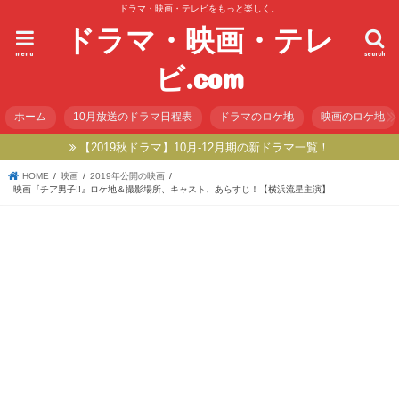
ドラマ・映画・テレビをもっと楽しく。
ドラマ・映画・テレ
menu
search
ビ.com
ホーム
10月放送のドラマ日程表
ドラマのロケ地
映画のロケ地
【2019秋ドラマ】10月-12月期の新ドラマ一覧！
HOME
映画
2019年公開の映画
映画『チア男子!!』ロケ地＆撮影場所、キャスト、あらすじ！【横浜流星主演】