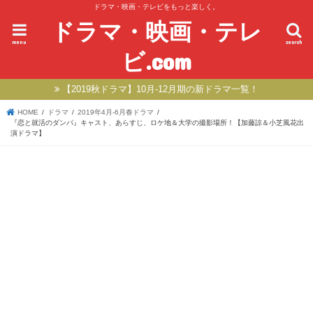
ドラマ・映画・テレビをもっと楽しく。
ドラマ・映画・テレ
menu
search
ビ.com
【2019秋ドラマ】10月-12月期の新ドラマ一覧！
HOME
ドラマ
2019年4月-6月春ドラマ
『恋と就活のダンパ』キャスト、あらすじ、ロケ地＆大学の撮影場所！【加藤諒＆小芝風花出
演ドラマ】