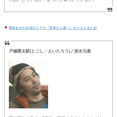
華村あすか出演のドラマ『宮本から君へ』キャストまとめ
戸越榮太郞(とごし・えいたろう)／深水元基