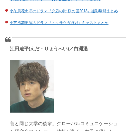
小芝風花出演のドラマ『夕凪の街 桜の国2018』撮影場所まとめ
小芝風花出演のドラマ『トクサツガガガ』キャストまとめ
江田遼平(えだ・りょうへい)／白洲迅
菅と同じ大学の後輩。グローバルコミュニケーショ