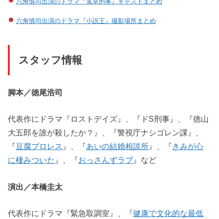
六角慎司出演のドラマ『電卓刑事』キャストまとめ
六角慎司出演のドラマ『小説王』撮影場所まとめ
スタッフ情報
脚本／徳尾浩司
代表作にドラマ『ロストデイズ』、『ドS刑事』、『徳山
大五郎を誰が殺したか？』、『警視庁ナシゴレン課』、
『
豆腐プロレス
』、『
あいの結婚相談所
』、『
きみが心
に棲みついた
』、『
おっさんずラブ
』など
演出／本橋圭太
代表作にドラマ『緊急取調室』、『
健康で文化的な最低