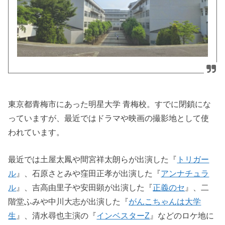
東京都青梅市にあった明星大学 青梅校。すでに閉鎖にな
っていますが、最近ではドラマや映画の撮影地として使
われています。
最近では土屋太鳳や間宮祥太朗らが出演した『
トリガー
ル
』、石原さとみや窪田正孝が出演した『
アンナチュラ
ル
』、吉高由里子や安田顕が出演した『
正義のセ
』、二
階堂ふみや中川大志が出演した『
がんこちゃんは大学
生
』、清水尋也主演の『
インベスターZ
』などのロケ地に