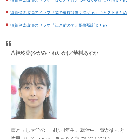
須賀健太出演のドラマ『嘘なんてひとつもないの』ロケ地まとめ
須賀健太出演のドラマ『隣の家族は青く見える』キャストまとめ
須賀健太出演のドラマ『江戸前の旬』撮影場所まとめ
八神玲香(やがみ・れいか)／華村あすか
菅と同じ大学の、同じ四年生。就活中。菅がずっと
片思いしているが、まったく気づいていない。