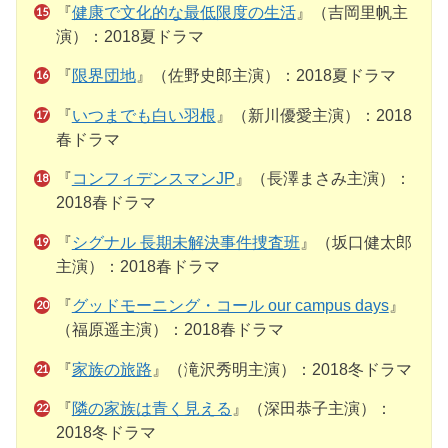
『
健康で文化的な最低限度の生活
』（吉岡里帆主
演）：2018夏ドラマ
『
限界団地
』（佐野史郎主演）：2018夏ドラマ
『
いつまでも白い羽根
』（新川優愛主演）：2018
春ドラマ
『
コンフィデンスマンJP
』（長澤まさみ主演）：
2018春ドラマ
『
シグナル 長期未解決事件捜査班
』（坂口健太郎
主演）：2018春ドラマ
『
グッドモーニング・コール our campus days
』
（福原遥主演）：2018春ドラマ
『
家族の旅路
』（滝沢秀明主演）：2018冬ドラマ
『
隣の家族は青く見える
』（深田恭子主演）：
2018冬ドラマ