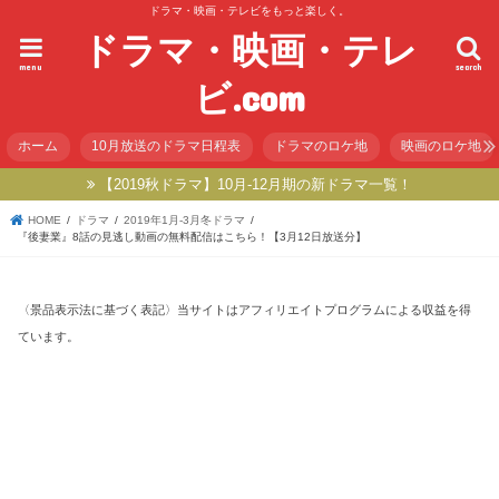
ドラマ・映画・テレビをもっと楽しく。
ドラマ・映画・テレ
menu
search
ビ.com
ホーム
10月放送のドラマ日程表
ドラマのロケ地
映画のロケ地
【2019秋ドラマ】10月-12月期の新ドラマ一覧！
HOME
ドラマ
2019年1月-3月冬ドラマ
『後妻業』8話の見逃し動画の無料配信はこちら！【3月12日放送分】
〈景品表示法に基づく表記〉当サイトはアフィリエイトプログラムによる収益を得
ています。