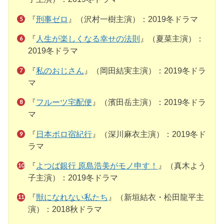
『
刑事ゼロ
』（沢村一樹主演）：2019冬ドラマ
『
人生が楽しくなる幸せの法則
』（夏菜主演）：
2019冬ドラマ
『
私のおじさん
』（岡田結実主演）：2019冬ドラ
マ
『
フルーツ宅配便
』（濱田岳主演）：2019冬ドラ
マ
『
日本ボロ宿紀行
』（深川麻衣主演）：2019冬ド
ラマ
『
よつば銀行 原島浩美がモノ申す！
』（真木よう
子主演）：2019冬ドラマ
『
獣になれない私たち
』（新垣結衣・松田龍平主
演）：2018秋ドラマ