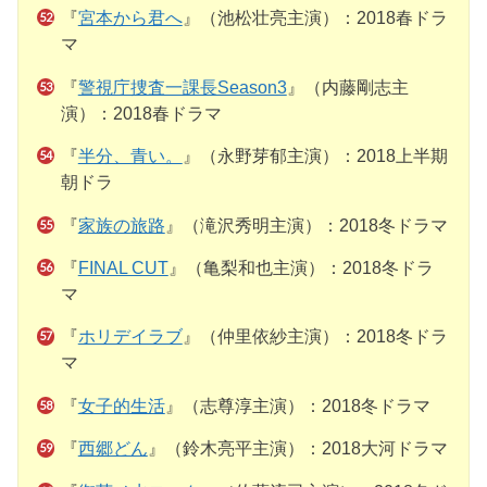
『
宮本から君へ
』（池松壮亮主演）：2018春ドラ
マ
『
警視庁捜査一課長Season3
』（内藤剛志主
演）：2018春ドラマ
『
半分、青い。
』（永野芽郁主演）：2018上半期
朝ドラ
『
家族の旅路
』（滝沢秀明主演）：2018冬ドラマ
『
FINAL CUT
』（亀梨和也主演）：2018冬ドラ
マ
『
ホリデイラブ
』（仲里依紗主演）：2018冬ドラ
マ
『
女子的生活
』（志尊淳主演）：2018冬ドラマ
『
西郷どん
』（鈴木亮平主演）：2018大河ドラマ