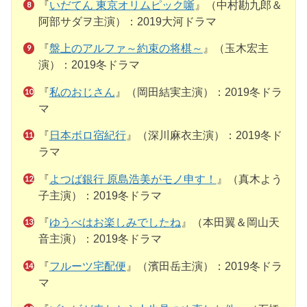
『
いだてん 東京オリムピック噺
』（中村勘九郎＆
阿部サダヲ主演）：2019大河ドラマ
『
盤上のアルファ～約束の将棋～
』（玉木宏主
演）：2019冬ドラマ
『
私のおじさん
』（岡田結実主演）：2019冬ドラ
マ
『
日本ボロ宿紀行
』（深川麻衣主演）：2019冬ド
ラマ
『
よつば銀行 原島浩美がモノ申す！
』（真木よう
子主演）：2019冬ドラマ
『
ゆうべはお楽しみでしたね
』（本田翼＆岡山天
音主演）：2019冬ドラマ
『
フルーツ宅配便
』（濱田岳主演）：2019冬ドラ
マ