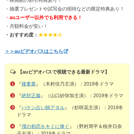
・映画館の割引特典あり！
・抽選プレゼントや試写会の招待などの限定特典あり！
・
auユーザー以外でも利用できる！
・月額料金が安い！
・おすすめ度：
★★★★☆
＞＞auビデオパスはこちら
【auビデオパスで視聴できる最新ドラマ】
『
後妻業
』（木村佳乃主演）：2019冬ドラマ
『
絶対正義
』（山口紗弥加主演）：2019冬ドラマ
『
ハケン占い師アタル
』（杉咲花主演）：2019冬
ドラマ
『
僕の初恋をキミに捧ぐ
』（野村周平＆桜井日奈
子主演）：2019冬ドラマ