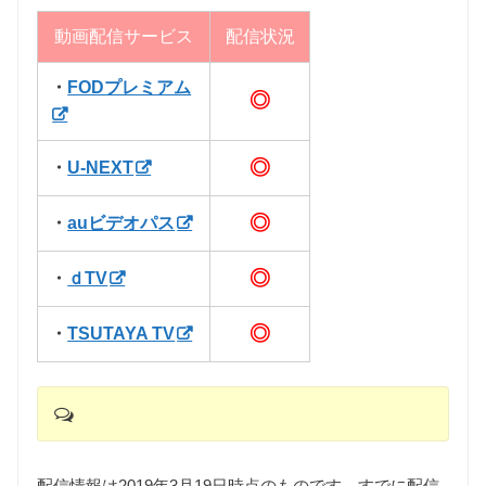
動画配信サービス
配信状況
・
FODプレミアム
◎
◎
・
U-NEXT
◎
・
auビデオパス
◎
・
ｄTV
◎
・
TSUTAYA TV
配信情報は2019年3月19日時点のものです。すでに配信