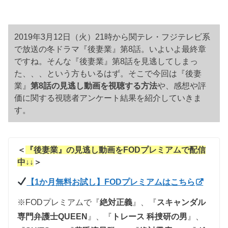
2019年3月12日（火）21時から関テレ・フジテレビ系
で放送の冬ドラマ『後妻業』第8話。いよいよ最終章
ですね。そんな『後妻業』第8話を見逃してしまっ
た、、、という方もいるはず。そこで今回は『後妻
業』
第8話の見逃し動画を視聴する方法
や、感想や評
価に関する視聴者アンケート結果を紹介していきま
す。
＜
『後妻業』の見逃し動画を
FODプレミアムで配信
中↓↓
＞
【1か月無料お試し】FODプレミアムはこちら
※FODプレミアムで『
絶対正義
』、『
スキャンダル
専門弁護士QUEEN
』、
『
トレース 科捜研の男
』、