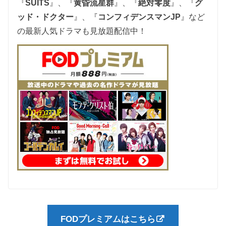
『
SUITS
』、『
黄昏流星群
』、『
絶対零度
』、『
グ
ッド・ドクター
』、『
コンフィデンスマンJP
』など
の最新人気ドラマも見放題配信中
！
FODプレミアムはこちら