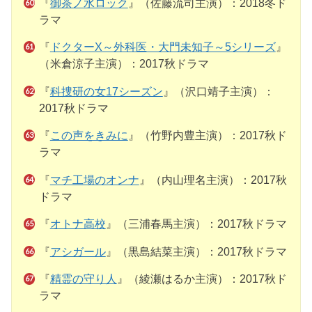
『
御茶ノ水ロック
』（佐藤流司主演）：2018冬ド
ラマ
『
ドクターX～外科医・大門未知子～5シリーズ
』
（米倉涼子主演）：2017秋ドラマ
『
科捜研の女17シーズン
』（沢口靖子主演）：
2017秋ドラマ
『
この声をきみに
』（竹野内豊主演）：2017秋ド
ラマ
『
マチ工場のオンナ
』（内山理名主演）：2017秋
ドラマ
『
オトナ高校
』（三浦春馬主演）：2017秋ドラマ
『
アシガール
』（黒島結菜主演）：2017秋ドラマ
『
精霊の守り人
』（綾瀬はるか主演）：2017秋ド
ラマ