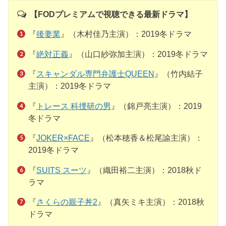
【FODプレミアムで視聴できる最新ドラマ】
『
後妻業
』（木村佳乃主演）：2019冬ドラマ
『
絶対正義
』（山口紗弥加主演）：2019冬ドラマ
『
スキャンダル専門弁護士QUEEN
』（竹内結子
主演）：2019冬ドラマ
『
トレース 科捜研の男
』（錦戸亮主演）：2019
冬ドラマ
『
JOKER×FACE
』（松本穂香＆松尾諭主演）：
2019冬ドラマ
『
SUITS スーツ
』（織田裕二主演）：2018秋ド
ラマ
『
さくらの親子丼2
』（真矢ミキ主演）：2018秋
ドラマ