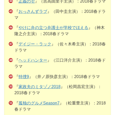
『
正義のセ
』（吉高由里子主演）：2018春ドラマ
『
おっさんずラブ
』（田中圭主演）：2018春ドラ
マ
『
やけに弁の立つ弁護士が学校でほえる
』（神木
隆之介主演）：2018春ドラマ
『
デイジー・ラック
』（佐々木希主演）：2018春
ドラマ
『
ヘッドハンター
』（江口洋介主演）：2018春ド
ラマ
『
特捜9
』（井ノ原快彦主演）：2018春ドラマ
『
家政夫のミタゾノ2018
』（松岡昌宏主演）：
2018春ドラマ
『
孤独のグルメSeason7
』（松重豊主演）：2018
春ドラマ