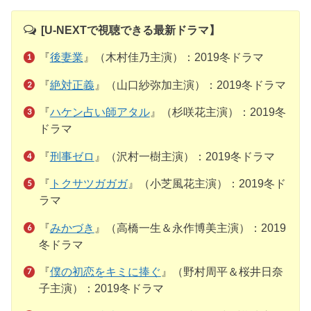
[U-NEXTで視聴できる最新ドラマ】
『
後妻業
』（木村佳乃主演）：2019冬ドラマ
『
絶対正義
』（山口紗弥加主演）：2019冬ドラマ
『
ハケン占い師アタル
』（杉咲花主演）：2019冬
ドラマ
『
刑事ゼロ
』（沢村一樹主演）：2019冬ドラマ
『
トクサツガガガ
』（小芝風花主演）：2019冬ド
ラマ
『
みかづき
』（高橋一生＆永作博美主演）：2019
冬ドラマ
『
僕の初恋をキミに捧ぐ
』（野村周平＆桜井日奈
子主演）：2019冬ドラマ