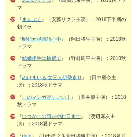
『
忘却のサチコ
』（高畑充希主演）：2018秋ドラ
マ
『
まんぷく
』（安藤サクラ主演）：2018下半期の
朝ドラ
『
昭和元禄落語心中
』（岡田将生主演）：2018秋
ドラマ
『
結婚相手は抽選で
』（野村周平主演）：2018秋
ドラマ
『
ぬけまいる 女三人伊勢参り
』（田中麗奈主
演）：2018秋ドラマ
『
このマンガがすごい！
』（蒼井優主演）：2018
秋ドラマ
『
いつかこの雨がやむ日まで
』（渡辺麻友主
演）：2018夏ドラマ
『
dele
』（山田孝之＆菅田将暉主演）：2018夏ド