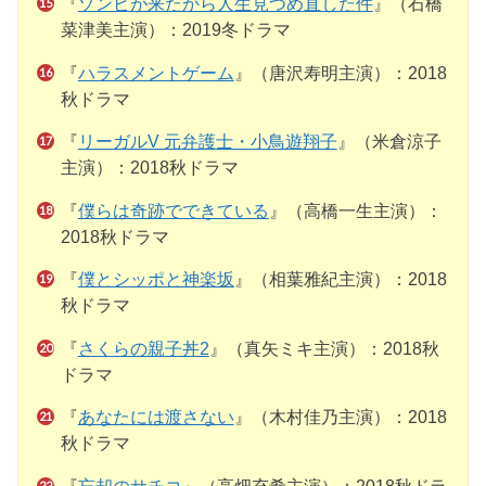
『
ゾンビが来たから人生見つめ直した件
』（石橋
菜津美主演）：2019冬ドラマ
『
ハラスメントゲーム
』（唐沢寿明主演）：2018
秋ドラマ
『
リーガルV 元弁護士・小鳥遊翔子
』（米倉涼子
主演）：2018秋ドラマ
『
僕らは奇跡でできている
』（高橋一生主演）：
2018秋ドラマ
『
僕とシッポと神楽坂
』（相葉雅紀主演）：2018
秋ドラマ
『
さくらの親子丼2
』（真矢ミキ主演）：2018秋
ドラマ
『
あなたには渡さない
』（木村佳乃主演）：2018
秋ドラマ