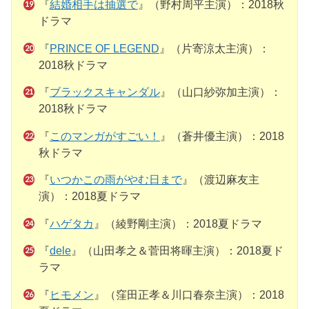
『
結婚相手は抽選で
』（野村周平主演）：2018秋
ドラマ
『
PRINCE OF LEGEND
』（片寄涼太主演）：
2018秋ドラマ
『
ブラックスキャンダル
』（山口紗弥加主演）：
2018秋ドラマ
『
このマンガがすごい！
』（蒼井優主演）：2018
秋ドラマ
『
いつかこの雨がやむ日まで
』（渡辺麻友主
演）：2018夏ドラマ
『
ハゲタカ
』（綾野剛主演）：2018夏ドラマ
『
dele
』（山田孝之＆菅田将暉主演）：2018夏ド
ラマ
『
ヒモメン
』（窪田正孝＆川口春奈主演）：2018