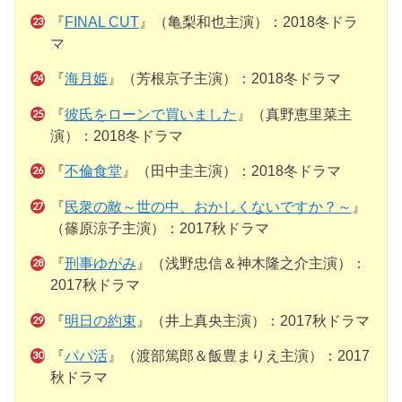
『
FINAL CUT
』（亀梨和也主演）：2018冬ドラ
マ
『
海月姫
』（芳根京子主演）：2018冬ドラマ
『
彼氏をローンで買いました
』（真野恵里菜主
演）：2018冬ドラマ
『
不倫食堂
』（田中圭主演）：2018冬ドラマ
『
民衆の敵～世の中、おかしくないですか？～
』
（篠原涼子主演）：2017秋ドラマ
『
刑事ゆがみ
』（浅野忠信＆神木隆之介主演）：
2017秋ドラマ
『
明日の約束
』（井上真央主演）：2017秋ドラマ
『
パパ活
』（渡部篤郎＆飯豊まりえ主演）：2017
秋ドラマ