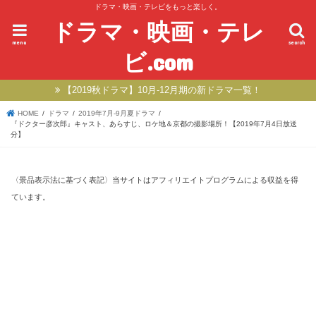
ドラマ・映画・テレビをもっと楽しく。
ドラマ・映画・テレ
menu
search
ビ.com
【2019秋ドラマ】10月-12月期の新ドラマ一覧！
HOME
ドラマ
2019年7月-9月夏ドラマ
『ドクター彦次郎』キャスト、あらすじ、ロケ地＆京都の撮影場所！【2019年7月4日放送
分】
〈景品表示法に基づく表記〉当サイトはアフィリエイトプログラムによる収益を得
ています。