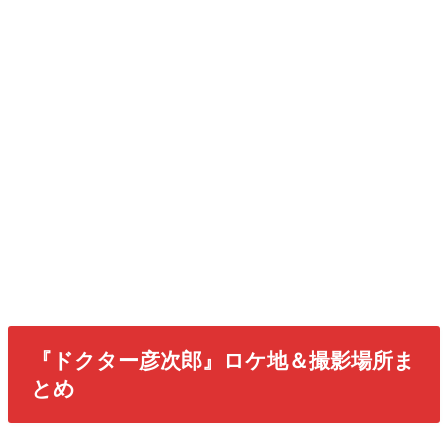
『ドクター彦次郎』ロケ地＆撮影場所ま
とめ