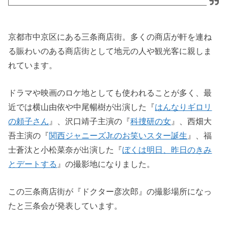
京都市中京区にある三条商店街。多くの商店が軒を連ね
る賑わいのある商店街として地元の人や観光客に親しま
れています。
ドラマや映画のロケ地としても使われることが多く、最
近では横山由依や中尾暢樹が出演した『
はんなりギロリ
の頼子さん
』、沢口靖子主演の『
科捜研の女
』、西畑大
吾主演の『
関西ジャニーズJr.のお笑いスター誕生
』、福
士蒼汰と小松菜奈が出演した『
ぼくは明日、昨日のきみ
とデートする
』の撮影地になりました。
この三条商店街が『ドクター彦次郎』の撮影場所になっ
たと三条会が発表しています。