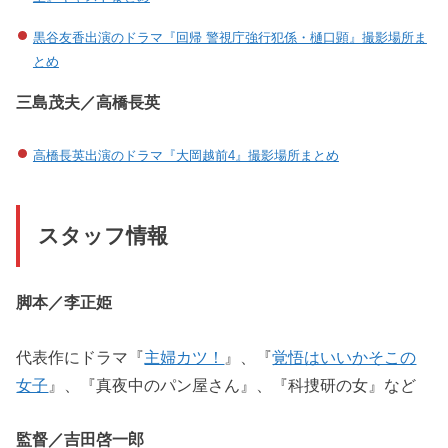
黒谷友香出演のドラマ『回帰 警視庁強行犯係・樋口顕』撮影場所ま
とめ
三島茂夫／高橋長英
高橋長英出演のドラマ『大岡越前4』撮影場所まとめ
スタッフ情報
脚本／李正姫
代表作にドラマ『
主婦カツ！
』、『
覚悟はいいかそこの
女子
』、『真夜中のパン屋さん』、『科捜研の女』など
監督／吉田啓一郎