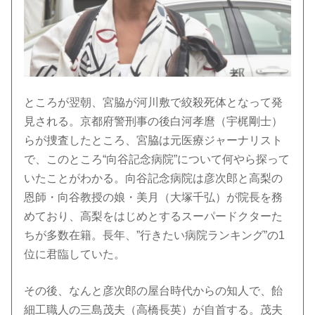
ところが翌朝、宮脇が河川敷で絞殺死体となって発
見される。京都府警刑事の後白河孝麿（宇梶剛士）
らが捜査したところ、宮脇は元医療ジャーナリスト
で、このところ“向谷記念病院”について何やら探って
いたことがわかる。向谷記念病院は彦次郎と高梨の
恩師・向谷教授の娘・美月（大塚千弘）が院長を務
めており、高梨をはじめとするスーパードクターた
ちが多数在籍。長年、”行きたい病院ランキング”の1
位に君臨していた。
その後、なんと彦次郎の屋台時代からの知人で、飴
細工職人の三島茂夫（高橋長英）が自首する。茂夫