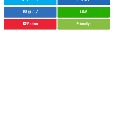
はてブ
LINE
Pocket
feedly
7