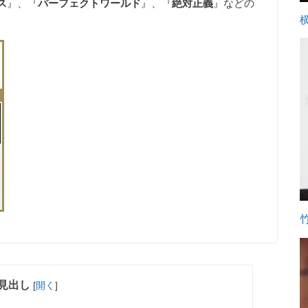
ス
』、『
パーフェクトワールド
』、『
絶対正義
』などの
見出し
[
開く
]