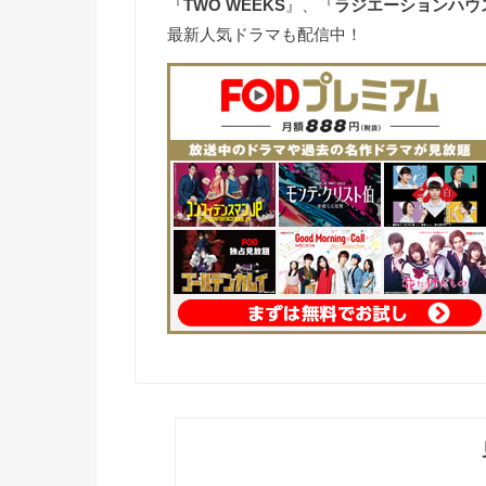
『
TWO WEEKS
』、『
ラジエーションハウ
最新人気ドラマも配信中！