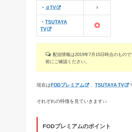
・
ｄTV
☓
・
TSUTAYA
◎
TV
配信情報は2019年7月15日時点のも
前にご確認ください。
現在は
FODプレミアム
、
TSUTAYA TV
それぞれの特徴を見ていきます↓↓
FODプレミアムのポイント