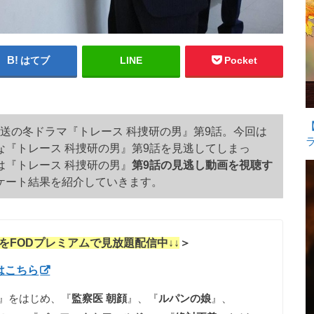
はてブ
LINE
Pocket
で放送の冬ドラマ『トレース 科捜研の男』第9話。今回は
『トレース 科捜研の男』第9話を見逃してしまっ
は『トレース 科捜研の男』
第9話の見逃し動画を視聴す
ケート結果を紹介していきます。
を
FODプレミアムで見放題配信中↓↓
＞
はこちら
』をはじめ、『
監察医 朝顔
』、『
ルパンの娘
』、