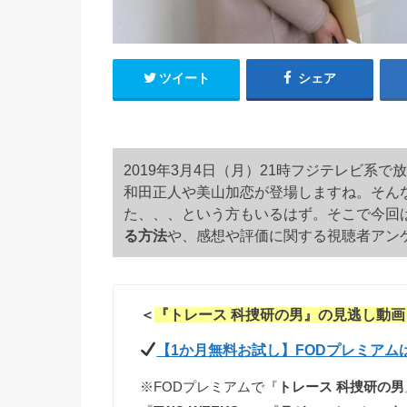
ツイート
シェア
2019年3月4日（月）21時フジテレビ系
和田正人や美山加恋が登場しますね。そんな
た、、、という方もいるはず。そこで今回
る方法
や、感想や評価に関する視聴者アン
＜
『トレース 科捜研の男』の見逃し動画
【1か月無料お試し】FODプレミアム
※FODプレミアムで『
トレース 科捜研の男