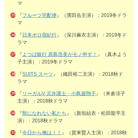
マ
『
フルーツ宅配便
』（濱田岳主演）：2019冬ドラ
マ
『
日本ボロ宿紀行
』（深川麻衣主演）：2019冬ド
ラマ
『
よつば銀行 原島浩美がモノ申す！
』（真木よう
子主演）：2019冬ドラマ
『
SUITS スーツ
』（織田裕二主演）：2018秋ド
ラマ
『
リーガルV 元弁護士・小鳥遊翔子
』（米倉涼子
主演）：2018秋ドラマ
『
獣になれない私たち
』（新垣結衣・松田龍平主
演）：2018秋ドラマ
『
今日から俺は！！
』（賀来賢人主演）：2018秋