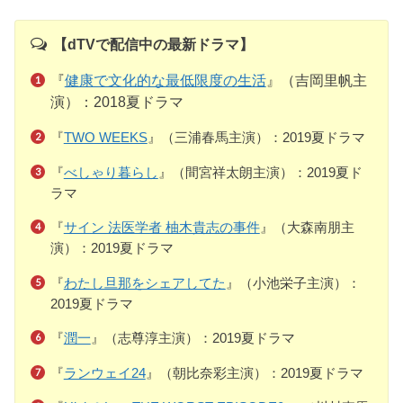
【dTVで配信中の最新ドラマ】
『
健康で文化的な最低限度の生活
』（吉岡里帆主
演）：2018夏ドラマ
『
TWO WEEKS
』（三浦春馬主演）：2019夏ドラマ
『
べしゃり暮らし
』（間宮祥太朗主演）：2019夏ド
ラマ
『
サイン 法医学者 柚木貴志の事件
』（大森南朋主
演）：2019夏ドラマ
『
わたし旦那をシェアしてた
』（小池栄子主演）：
2019夏ドラマ
『
潤一
』（志尊淳主演）：2019夏ドラマ
『
ランウェイ24
』（朝比奈彩主演）：2019夏ドラマ