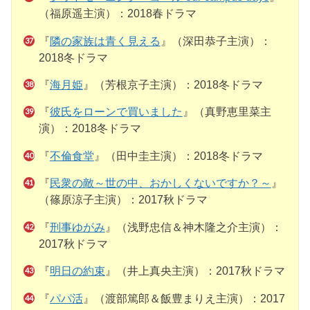
（福原遥主演）：2018春ドラマ
『
隣の家族は青く見える
』（深田恭子主演）：
2018冬ドラマ
『
海月姫
』（芳根京子主演）：2018冬ドラマ
『
彼氏をローンで買いました
』（真野恵里菜主
演）：2018冬ドラマ
『
不倫食堂
』（田中圭主演）：2018冬ドラマ
『
民衆の敵～世の中、おかしくないですか？～
』
（篠原涼子主演）：2017秋ドラマ
『
刑事ゆがみ
』（浅野忠信＆神木隆之介主演）：
2017秋ドラマ
『
明日の約束
』（井上真央主演）：2017秋ドラマ
『
パパ活
』（渡部篤郎＆飯豊まりえ主演）：2017