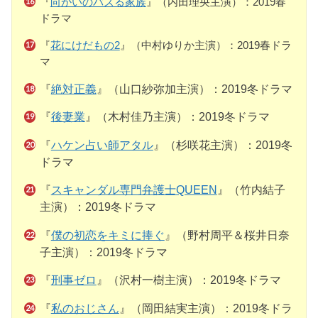
『
向かいのバズる家族
』（内田理央主演）：2019春
ドラマ
『
花にけだもの2
』（中村ゆりか主演）：2019春ドラ
マ
『
絶対正義
』（山口紗弥加主演）：2019冬ドラマ
『
後妻業
』（木村佳乃主演）：2019冬ドラマ
『
ハケン占い師アタル
』（杉咲花主演）：2019冬
ドラマ
『
スキャンダル専門弁護士QUEEN
』（竹内結子
主演）：2019冬ドラマ
『
僕の初恋をキミに捧ぐ
』（野村周平＆桜井日奈
子主演）：2019冬ドラマ
『
刑事ゼロ
』（沢村一樹主演）：2019冬ドラマ
『
私のおじさん
』（岡田結実主演）：2019冬ドラ