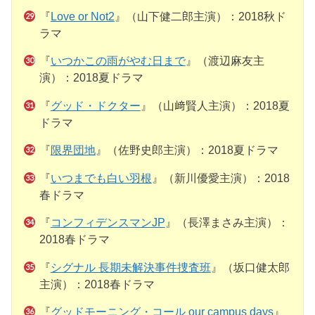
『
Love or Not2
』（山下健二郎主演）：2018秋ド
ラマ
『
いつかこの雨がやむ日まで
』（渡辺麻友主
演）：2018夏ドラマ
『
グッド・ドクター
』（山﨑賢人主演）：2018夏
ドラマ
『
限界団地
』（佐野史郎主演）：2018夏ドラマ
『
いつまでも白い羽根
』（新川優愛主演）：2018
春ドラマ
『
コンフィデンスマンJP
』（長澤まさみ主演）：
2018春ドラマ
『
シグナル 長期未解決事件捜査班
』（坂口健太郎
主演）：2018春ドラマ
『
グッドモーニング・コール our campus days
』