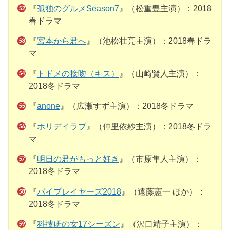
『
孤独のグルメSeason7
』（松重豊主演）：2018
春ドラマ
『
宮本から君へ
』（池松壮亮主演）：2018春ドラ
マ
『
トドメの接吻（キス）
』（山崎賢人主演）：
2018冬ドラマ
『
anone
』（広瀬すず主演）：2018冬ドラマ
『
ホリデイラブ
』（仲里依紗主演）：2018冬ドラ
マ
『
明日の君がもっと好き
』（市原隼人主演）：
2018冬ドラマ
『
バイプレイヤーズ2018
』（遠藤憲一 ほか）：
2018冬ドラマ
『
科捜研の女17シーズン
』（沢口靖子主演）：