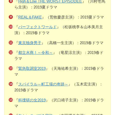
『
High＆Low THE WORST EPISODE0.
』（川村壱馬
ら主演）：2019夏ドラマ
『
REAL＆FAKE
』（荒牧慶彦主演）：2019夏ドラマ
『
パーフェクトワールド
』（松坂桃李＆山本美月主
演）：2019春ドラマ
『
東京独身男子
』（高橋一生主演）：2019春ドラマ
『
都立水商！～令和～
』（竜星涼主演）：2019春ド
ラマ
『
緊急取調室2019
』（天海祐希主演）：2019春ドラ
マ
『
スパイラル～町工場の奇跡～
』（玉木宏主演）：
2019春ドラマ
『
科捜研の女2019
』（沢口靖子主演）：2019春ドラ
マ