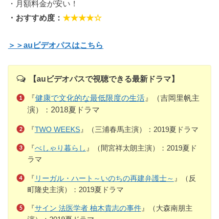
・月額料金が安い！
・おすすめ度：
★★★★☆
＞＞auビデオパスはこちら
【auビデオパスで視聴できる最新ドラマ】
『
健康で文化的な最低限度の生活
』（吉岡里帆主
演）：2018夏ドラマ
『
TWO WEEKS
』（三浦春馬主演）：2019夏ドラマ
『
べしゃり暮らし
』（間宮祥太朗主演）：2019夏ド
ラマ
『
リーガル・ハート～いのちの再建弁護士～
』（反
町隆史主演）：2019夏ドラマ
『
サイン 法医学者 柚木貴志の事件
』（大森南朋主