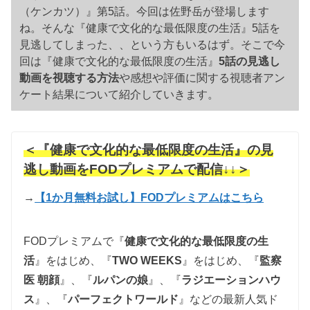
（ケンカツ）』第5話。今回は佐野岳が登場します
ね。そんな『健康で文化的な最低限度の生活』5話を
見逃してしまった、、という方もいるはず。そこで今
回は『健康で文化的な最低限度の生活』
5話の見逃し
動画を視聴する方法
や感想や評価に関する視聴者アン
ケート結果について紹介していきます。
＜『健康で文化的な最低限度の生活』の見
逃し動画をFODプレミアムで配信↓↓＞
→
【1か月無料お試し】FODプレミアムはこちら
FODプレミアムで『
健康で文化的な最低限度の生
活
』をはじめ、『
TWO WEEKS
』をはじめ、『
監察
医 朝顔
』、『
ルパンの娘
』、『
ラジエーションハウ
ス
』、『
パーフェクトワールド
』などの最新人気ド