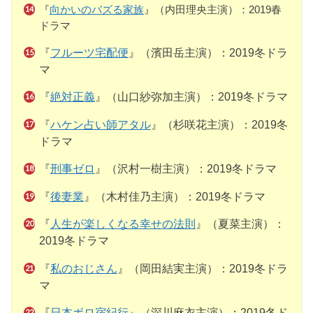
『
向かいのバズる家族
』（内田理央主演）：2019春
ドラマ
『
フルーツ宅配便
』（濱田岳主演）：2019冬ドラ
マ
『
絶対正義
』（山口紗弥加主演）：2019冬ドラマ
『
ハケン占い師アタル
』（杉咲花主演）：2019冬
ドラマ
『
刑事ゼロ
』（沢村一樹主演）：2019冬ドラマ
『
後妻業
』（木村佳乃主演）：2019冬ドラマ
『
人生が楽しくなる幸せの法則
』（夏菜主演）：
2019冬ドラマ
『
私のおじさん
』（岡田結実主演）：2019冬ドラ
マ
『
日本ボロ宿紀行
』（深川麻衣主演）：2019冬ド