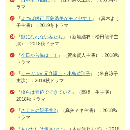
ラマ
『
よつば銀行 原島浩美がモノ申す！
』（真木よう
子主演）：2019冬ドラマ
『
獣になれない私たち
』（新垣結衣・松田龍平主
演）：2018秋ドラマ
『
今日から俺は！！
』（賀来賢人主演）：2018秋
ドラマ
『
リーガルV 元弁護士・小鳥遊翔子
』（米倉涼子
主演）：2018秋ドラマ
『
僕らは奇跡でできている
』（高橋一生主演）：
2018秋ドラマ
『
さくらの親子丼2
』（真矢ミキ主演）：2018秋
ドラマ
『
あなたには渡さない
』（木村佳乃主演）：2018