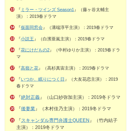
『
ミラー・ツインズ Season1
』（藤ヶ谷太輔主
演）：2019春ドラマ
『
仮面同窓会
』（溝端淳平主演）：2019春ドラマ
『
小説王
』（白濱亜嵐主演）：2019春ドラマ
『
花にけだもの2
』（中村ゆりか主演）：2019春ドラ
マ
『
高嶺と花
』（高杉真宙主演）：2019春ドラマ
『
いつか、眠りにつく日
』（大友花恋主演）：2019
春ドラマ
『
絶対正義
』（山口紗弥加主演）：2019冬ドラマ
『
後妻業
』（木村佳乃主演）：2019冬ドラマ
『
スキャンダル専門弁護士QUEEN
』（竹内結子
主演）：2019冬ドラマ