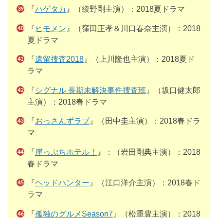
『
ハゲタカ
』（綾野剛主演）：2018夏ドラマ
『
ヒモメン
』（窪田正孝＆川口春奈主演）：2018
夏ドラマ
『
遺留捜査2018
』（上川隆也主演）：2018夏ド
ラマ
『
シグナル 長期未解決事件捜査班
』（坂口健太郎
主演）：2018春ドラマ
『
おっさんずラブ
』（田中圭主演）：2018春ドラ
マ
『
崖っぷちホテル！
』：（岩田剛典主演）：2018
春ドラマ
『
ヘッドハンター
』（江口洋介主演）：2018春ド
ラマ
『
孤独のグルメSeason7
』（松重豊主演）：2018