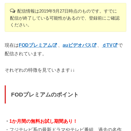
配信情報は2019年9月27日時点のものです。すでに
配信が終了している可能性があるので、登録前にご確認
ください。
現在は
FODプレミアム
、
auビデオパス
、
ｄTV
で
配信されています。
それぞれの特徴を見ていきます↓↓
FODプレミアムのポイント
・
1か月間の無料お試し期間あり！
・フジテレビ系の最新ドラマやテレビ番組、過去の名作