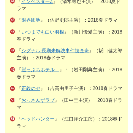
『
インベスターZ
』（清水尋也主演）：2018夏ド
ラマ
『
限界団地
』（佐野史郎主演）：2018夏ドラマ
『
いつまでも白い羽根
』（新川優愛主演）：2018
春ドラマ
『
シグナル 長期未解決事件捜査班
』（坂口健太郎
主演）：2018春ドラマ
『
崖っぷちホテル！
』：（岩田剛典主演）：2018
春ドラマ
『
正義のセ
』（吉高由里子主演）：2018春ドラマ
『
おっさんずラブ
』（田中圭主演）：2018春ドラ
マ
『
ヘッドハンター
』（江口洋介主演）：2018春ド
ラマ