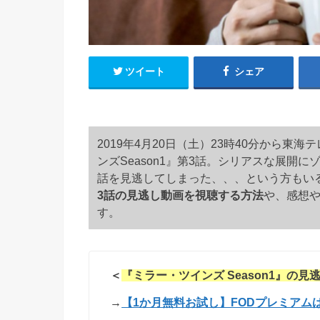
ツイート
シェア
2019年4月20日（土）23時40分から
ンズSeason1』第3話。
シリアスな展開に
話を見逃してしまった、、、という方もいる
3話の見逃し動画を視聴する方法
や、感想
す。
＜
『ミラー・ツインズ Season1』の見
→
【1か月無料お試し】FODプレミアム