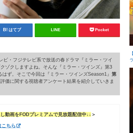
はてブ
LINE
Pocket
東海テレビ・フジテレビ系で放送の春ドラマ『ミラー・ツイ
ゾクゾクしますよね
。そんな『ミラー・ツインズ』第3
はず。そこで今回は『ミラー・ツインズSeason1』
第
や評価に関する視聴者アンケート結果を紹介していきま
逃し動画を
FODプレミアムで見放題配信中↓↓
＞
はこちら