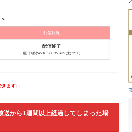
↓＞
配信状況
配信終了
(配信期間:4/21(日)00:35~4/27(土)22:00)
きます↓↓
放送から1週間以上経過してしまった場