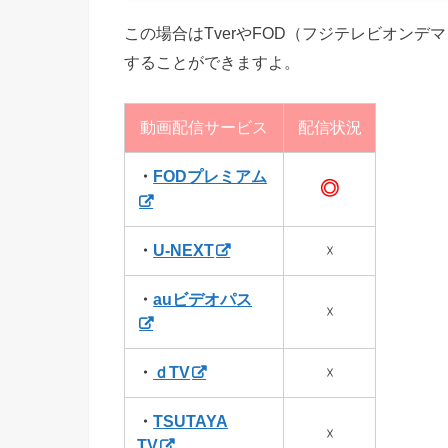
この場合はTverやFOD（フジテレビオン
することができますよ。
動画配信サービス
配信状況
・
FODプレミアム
◎
・
U-NEXT
☓
・
auビデオパス
☓
・
ｄTV
☓
・
TSUTAYA
☓
TV