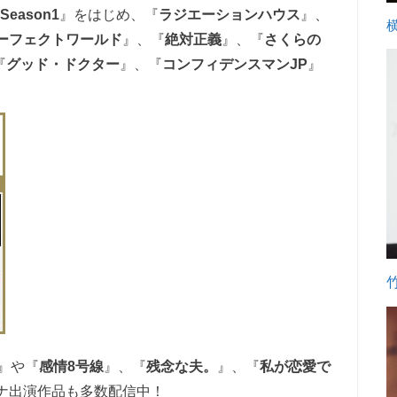
eason1
』をはじめ、『
ラジエーションハウス
』、
ーフェクトワールド
』、
『
絶対正義
』、『
さくらの
『
グッド・ドクター
』、『
コンフィデンスマンJP
』
』や『
感情8号線
』、『
残念な夫。
』、『
私が恋愛で
ナ出演作品も多数配信中！