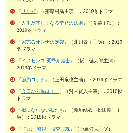
『
ザンビ
』（齋藤飛鳥主演）：2019冬ドラマ
『
人生が楽しくなる幸せの法則
』（夏菜主演）：
2019冬ドラマ
『
家売るオンナの逆襲
』（北川景子主演）：2019
冬ドラマ
『
イノセンス 冤罪弁護士
』（坂口健太郎主演）：
2019冬ドラマ
『
節約ロック
』（上田竜也主演）：2019冬ドラマ
『
今日から俺は！！
』（賀来賢人主演）：2018秋
ドラマ
『
獣になれない私たち
』（新垣結衣・松田龍平主
演）：2018秋ドラマ
『
ドロ刑 警視庁捜査三課
』（中島健人主演）：