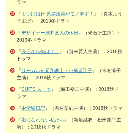
ラマ
『
よつば銀行 原島浩美がモノ申す！
』（真木よう
子主演）：2019冬ドラマ
『
デザイナー渋井直人の休日
』（光石研主演）：
2019冬ドラマ
『
今日から俺は！！
』（賀来賢人主演）：2018秋
ドラマ
『
リーガルV 元弁護士・小鳥遊翔子
』（米倉涼子
主演）：2018秋ドラマ
『
SUITS スーツ
』（織田裕二主演）：2018秋ド
ラマ
『
中学聖日記
』（有村架純主演）：2018秋ドラマ
『
獣になれない私たち
』（新垣結衣・松田龍平主
演）：2018秋ドラマ