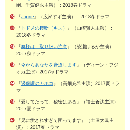
嗣、千賀健永主演）：2018春ドラマ
『
anone
』（広瀬すず主演）：2018冬ドラマ
『
トドメの接吻（キス）
』（山崎賢人主演）：
2018冬ドラマ
『
奥様は、取り扱い注意
』（綾瀬はるか主演）：
2017秋ドラマ
『
今からあなたを脅迫します
』（ディーン・フジ
オカ主演）2017秋ドラマ
『
過保護のカホコ
』（高畑充希主演）2017夏ドラ
マ
『愛してたって、秘密はある』（福士蒼汰主演）
2017夏ドラマ
『兄に愛されすぎて困ってます』（土屋太鳳主
演）：2017春ドラマ