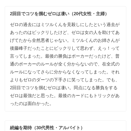
2回目で
コツを
掴む
ゼロは
凄い（20代女性・主婦）
ゼロの
過去には
ミツルくんを
見殺しに
したという
過去が
あった
のは
ビックリしたけど
、
ゼロは
女の
人を
助けて
あ
げ
てたから
全然
悪者じゃない
。
ミツルくんの
お姉さんが
後藤峰子だった
ことに
ビックリして
思わず
、
えっ
！
って
言って
しまった
。
最後の
勝負は
ポーカーだったけど
、
普
通の
ポーカーの
ルールが
全く
分からないので
、
在
全式の
ルールに
なって
さらに
分からなく
なって
しまった
。
それ
よりも
ゼロの
ダーツの
下手さに
笑って
しまった
。
でも
、
2回目で
コツを
掴む
ゼロは
凄い
。
同点に
なる
勝負を
する
ゼロは
最強だと
思った
。
最後の
カードにも
トリックが
あ
った
のは
面白かった
。
続編を
期待（30代男性・アルバイト）