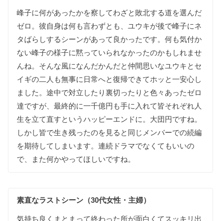
峰子に
何が
あったかを
察して
わざと
敗北する
道を
選んだ
ゼロ
。
彼
自身は
何も
言わずとも
、
ユウキが
後で
峰子に
ネ
タばらし
する
シーンが
あって
良かったです
。
何も
気付か
ない
峰子の
様子に
黙って
いられなかった
のかも
しれませ
んね
。
そんな
風に
なんだかんだと
仲間思いな
ユウキと
セ
イギの
二人も
無事に
日常へと
復帰できて
ホッと
一安心し
ました
。
途中で
対立したり
裏切ったりと
色々
あった
ゼロ
達ですが
、
最終的に
一千億円も
手に
入れて
皆
それぞれ
人
生を
立て直すという
ハッピーエンドに
。
大団円ですね
。
しかし
皆で
生き残った
のを
見ると同じ
メンバーでの
続編
を
期待して
しまいます
。
連続ドラマでなくても
いいの
で
、
また
何か
やって
ほしいですね
。
素直な
ラストシーン（30代女性・主婦）
気持ち良く
まとまって
終わった
所が
面白くて
スッキリ
出