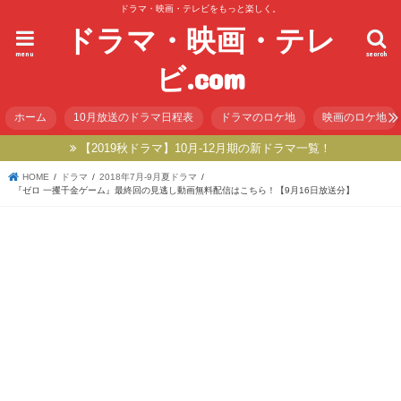
ドラマ・映画・テレビをもっと楽しく。
ドラマ・映画・テレ
menu
search
ビ.com
ホーム
10月放送のドラマ日程表
ドラマのロケ地
映画のロケ地
【2019秋ドラマ】10月-12月期の新ドラマ一覧！
HOME
ドラマ
2018年7月-9月夏ドラマ
『ゼロ 一攫千金ゲーム』最終回の見逃し動画無料配信はこちら！【9月16日放送分】