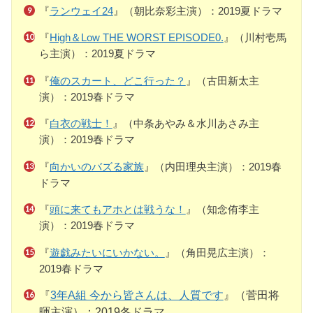
『
ランウェイ24
』（朝比奈彩主演）：2019夏ドラマ
『
High＆Low THE WORST EPISODE0.
』（川村壱馬
ら主演）：2019夏ドラマ
『
俺のスカート、どこ行った？
』（古田新太主
演）：2019春ドラマ
『
白衣の戦士！
』（中条あやみ＆水川あさみ主
演）：2019春ドラマ
『
向かいのバズる家族
』（内田理央主演）：2019春
ドラマ
『
頭に来てもアホとは戦うな！
』（知念侑李主
演）：2019春ドラマ
『
遊戯みたいにいかない。
』（角田晃広主演）：
2019春ドラマ
『
3年A組 今から皆さんは、人質です
』（菅田将
暉主演）：2019冬ドラマ