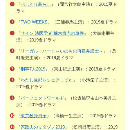
『
べしゃり暮らし
』（間宮祥太朗主演）：2019夏ド
ラマ
『
TWO WEEKS
』（三浦春馬主演）：2019夏ドラマ
『
サイン 法医学者 柚木貴志の事件
』（大森南朋主
演）：2019夏ドラマ
『
リーガル・ハート～いのちの再建弁護士～
』（反
町隆史主演）：2019夏ドラマ
『
刑事7人2019
』（東山紀之主演）：2019夏ドラマ
『
わたし旦那をシェアしてた
』（小池栄子主演）：
2019夏ドラマ
『
パーフェクトワールド
』（松坂桃李＆山本美月主
演）：2019春ドラマ
『
東京独身男子
』（高橋一生主演）：2019春ドラマ
『
家政夫のミタゾノ2019
』（松岡昌宏主演）：2019