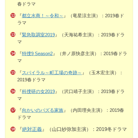
春ドラマ
『
都立水商！～令和～
』（竜星涼主演）：2019春ド
ラマ
『
緊急取調室2019
』（天海祐希主演）：2019春ドラ
マ
『
特捜9 Season2
』（井ノ原快彦主演）：2019春ドラ
マ
『
スパイラル～町工場の奇跡～
』（玉木宏主演）：
2019春ドラマ
『
科捜研の女2019
』（沢口靖子主演）：2019春ドラ
マ
『
向かいのバズる家族
』（内田理央主演）：2019春
ドラマ
『
絶対正義
』（山口紗弥加主演）：2019冬ドラマ