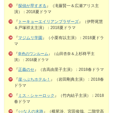
『
探偵が早すぎる
』（滝藤賢一＆広瀬アリス主
演）：2018夏ドラマ
『
トーキョーエイリアンブラザーズ
』（伊野尾慧
＆戸塚祥太主演）：2018夏ドラマ
『
マジムリ学園
』（小栗有以主演）：2018夏ドラ
マ
『
幸色のワンルーム
』（山田杏奈＆
上杉柊平
主
演）：2018夏ドラマ
『
正義のセ
』（吉高由里子主演）：2018春ドラマ
『
崖っぷちホテル！
』（岩田剛典主演）：2018春
ドラマ
『
ミス・シャーロック
』（竹内結子主演）：2018
春ドラマ
『
○○な人の末路
』（横尾渉、宮田俊哉、二階堂高