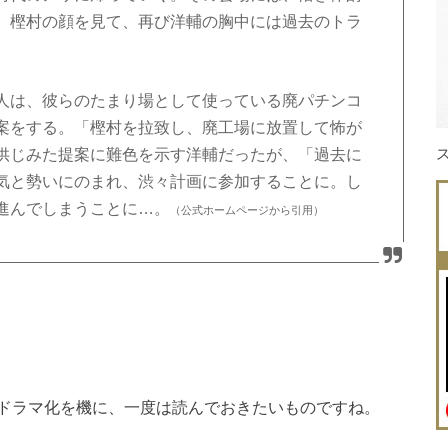
。樫村の顔を見て、再び洋輔の胸中には過去のトラ
人は、彼らのたまり場として使っている廃パチンコ
案をする。「樫村を拉致し、廃工場に放置して怖が
供じみた提案に難色を示す洋輔だったが、「過去に
気と勢いにのまれ、渋々計画に参加することに。し
進んでしまうことに…。
（公式ホームページから引用）
ドラマ化を機に、一度は読んでおきたいものですね。