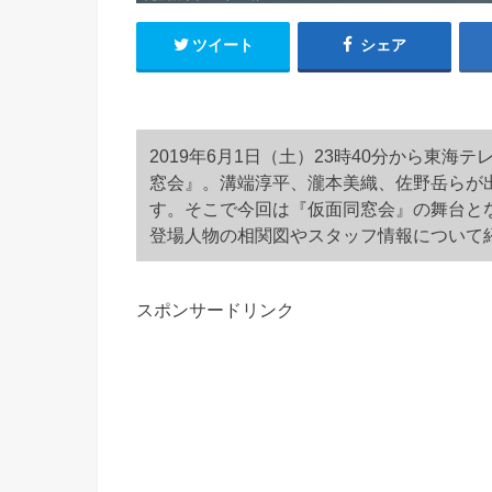
ツイート
シェア
2019年6月1日（土）23時40分から東
窓会』。溝端淳平、瀧本美織、佐野岳らが
す。そこで今回は『仮面同窓会』の舞台と
登場人物の相関図やスタッフ情報について
スポンサードリンク