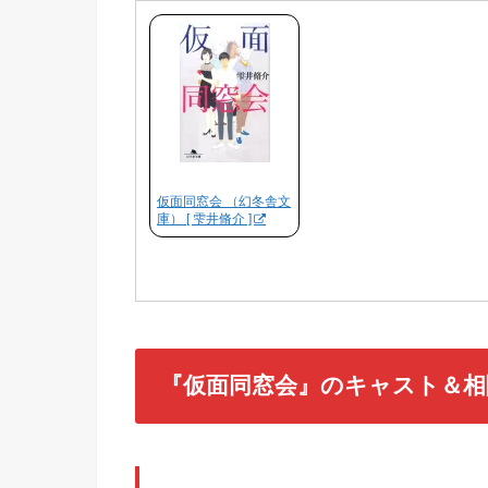
仮面同窓会 （幻冬舎文
庫） [ 雫井脩介 ]
『仮面同窓会』のキャスト＆相