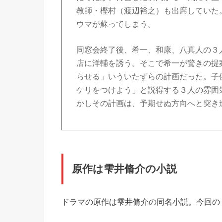
教師・樫村（渡辺裕之）も出席していた
ウマが蘇ってしまう。
同窓会終了後、希一、和康、八真人の３
店に洋輔を誘う。そこで希一が驚きの提
らせる」いういたずらの計画だった。子
ケリをつけよう」と説得する３人の雰囲
かしその計画は、予期せぬ方向へと突き
原作は雫井脩介の小説
ドラマの原作は雫井脩介の同名小説。今回の