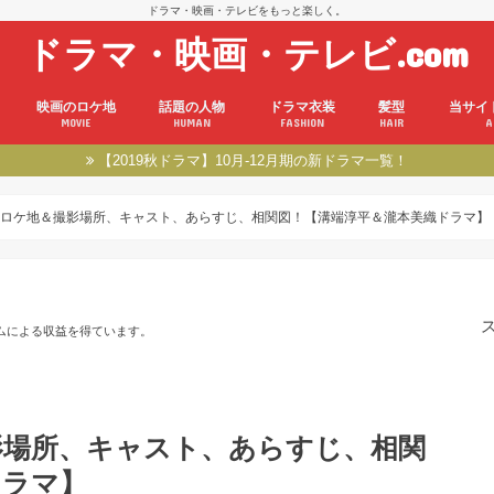
ドラマ・映画・テレビをもっと楽しく。
ドラマ・映画・テレビ.com
映画のロケ地
話題の人物
ドラマ衣装
髪型
当サイ
MOVIE
HUMAN
FASHION
HAIR
A
【2019秋ドラマ】10月-12月期の新ドラマ一覧！
ロケ地＆撮影場所、キャスト、あらすじ、相関図！【溝端淳平＆瀧本美織ドラマ】
ムによる収益を得ています。
影場所、キャスト、あらすじ、相関
ドラマ】