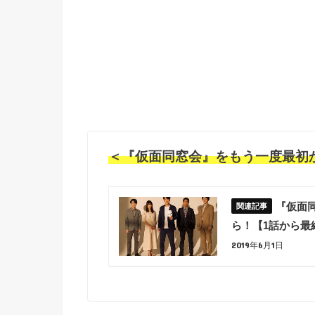
＜『仮面同窓会』をもう一度最初か
『仮面
ら！【1話から最
2019年6月1日