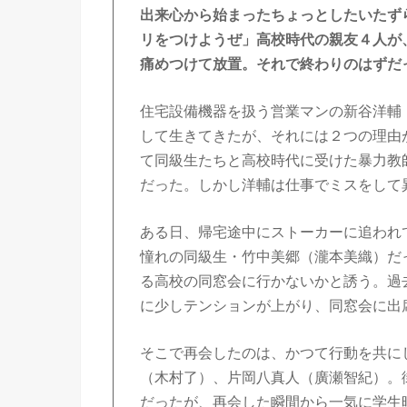
出来心から始まったちょっとしたいたず
リをつけようぜ」高校時代の親友４人が
痛めつけて放置。それで終わりのはずだ
住宅設備機器を扱う営業マンの新谷洋輔
して生きてきたが、それには２つの理由
て同級生たちと高校時代に受けた暴力教
だった。しかし洋輔は仕事でミスをして
ある日、帰宅途中にストーカーに追われ
憧れの同級生・竹中美郷（瀧本美織）だ
る高校の同窓会に行かないかと誘う。過
に少しテンションが上がり、同窓会に出
そこで再会したのは、かつて行動を共に
（木村了）、片岡八真人（廣瀬智紀）。
だったが、再会した瞬間から一気に学生