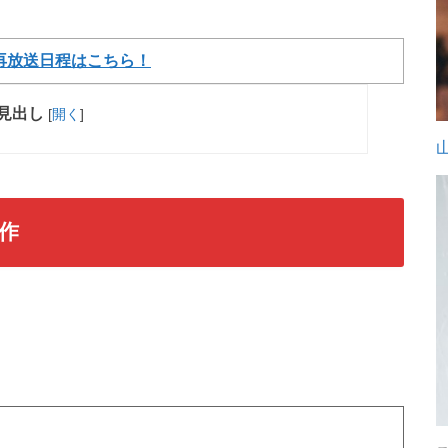
再放送日程はこちら！
見出し
[
開く
]
作