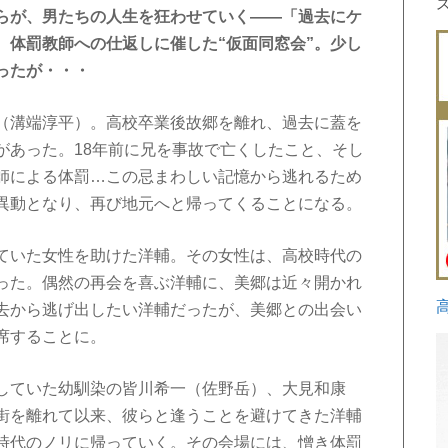
らが、男たちの人生を狂わせていく――「過去にケ
、体罰教師への仕返しに催した“仮面同窓会”。少し
ったが・・・
（溝端淳平）。高校卒業後故郷を離れ、過去に蓋を
があった。18年前に兄を事故で亡くしたこと、そし
師による体罰…この忌まわしい記憶から逃れるため
異動となり、再び地元へと帰ってくることになる。
ていた女性を助けた洋輔。その女性は、高校時代の
った。偶然の再会を喜ぶ洋輔に、美郷は近々開かれ
去から逃げ出したい洋輔だったが、美郷との出会い
席することに。
していた幼馴染の皆川希一（佐野岳）、大見和康
街を離れて以来、彼らと逢うことを避けてきた洋輔
時代のノリに帰っていく。その会場には、憎き体罰