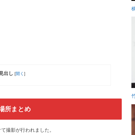
見出し
[
開く
]
場所まとめ
かけて撮影が行われました。