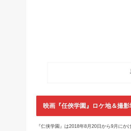
映画『任俠学園』ロケ地＆撮影
『仁侠学園』は2018年8月20日から9月に